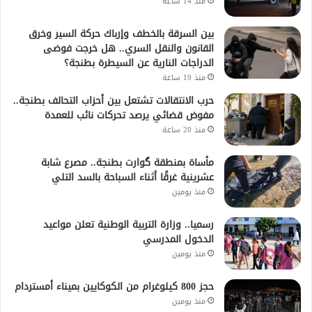
منذ 14 ساعة
بين السرقة بالخطف وإرباك حركة السير وخرق
القانون والنقل السري.. هل خرجت فوضى
الدراجات النارية عن السيطرة بطنجة؟
منذ 19 ساعة
حرب الانتقالات تشتعل بين أحزاب التحالف بطنجة..
مفوض قضائي يرصد تحركات نائب للعمدة
منذ 20 ساعة
مأساة بمنطقة گوارت بطنجة.. مصرع شابة
عشرينية غرقًا أثناء السباحة بالسد التلي
منذ يومين
رسميا.. وزارة التربية الوطنية تعلن مواعيد
الدخول المدرسي
منذ يومين
حجز 800 كيلوغرام من الكوكايين بميناء أمستردام
منذ يومين