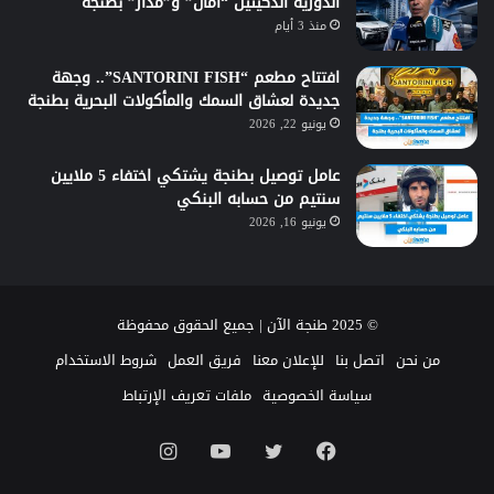
الدورية الذكيتين “أمان” و”مدار” بطنجة
منذ 3 أيام
افتتاح مطعم “SANTORINI FISH”.. وجهة
جديدة لعشاق السمك والمأكولات البحرية بطنجة
يونيو 22, 2026
عامل توصيل بطنجة يشتكي اختفاء 5 ملايين
سنتيم من حسابه البنكي
يونيو 16, 2026
© 2025 طنجة الآن | جميع الحقوق محفوظة
من نحن
اتصل بنا
للإعلان معنا
فريق العمل
شروط الاستخدام
سياسة الخصوصية
ملفات تعريف الإرتباط
فيسبوك
تويتر
يوتيوب
انستقرام