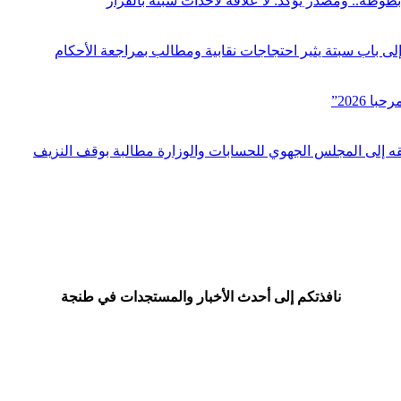
بطوطة.. ومصدر يؤكد: لا علاقة لأحداث سبتة بالقرار
ى باب سبتة يثير احتجاجات نقابية ومطالب بمراجعة الأحكام
نافذتكم إلى أحدث الأخبار والمستجدات في طنجة