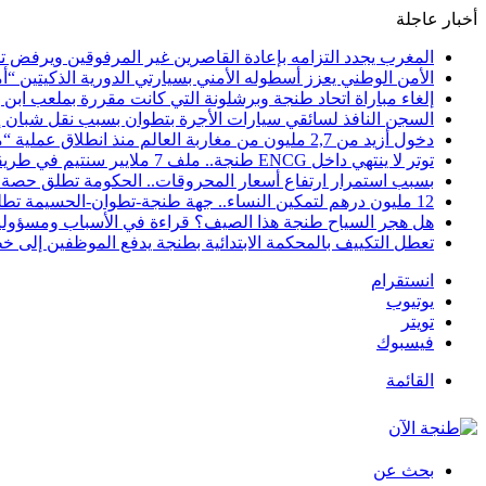
أخبار عاجلة
المغرب يجدد التزامه بإعادة القاصرين غير المرفوقين ويرفض تح
الأمن الوطني يعزز أسطوله الأمني بسيارتي الدورية الذكيتين “أ
إلغاء مباراة اتحاد طنجة وبرشلونة التي كانت مقررة بملعب ابن 
السجن النافذ لسائقي سيارات الأجرة بتطوان بسبب نقل شبان إل
دخول أزيد من 2,7 مليون من مغاربة العالم منذ انطلاق عملية “مرحبا 2026”
توتر لا ينتهي داخل ENCG طنجة.. ملف 7 ملايير سنتيم في طريقه إلى المجلس الجهوي للحسابات والوزارة مطالبة بوقف النزيف
بسبب استمرار ارتفاع أسعار المحروقات.. الحكومة تطلق حصة ج
12 مليون درهم لتمكين النساء.. جهة طنجة-تطوان-الحسيمة تطلق مرحلة جديدة لمواكبة 244 مشروعاً نسائياً نحو الاستدامة
هل هجر السياح طنجة هذا الصيف؟ قراءة في الأسباب ومسؤولية 
تعطل التكييف بالمحكمة الابتدائية بطنجة يدفع الموظفين إلى خ
انستقرام
يوتيوب
تويتر
فيسبوك
القائمة
بحث عن