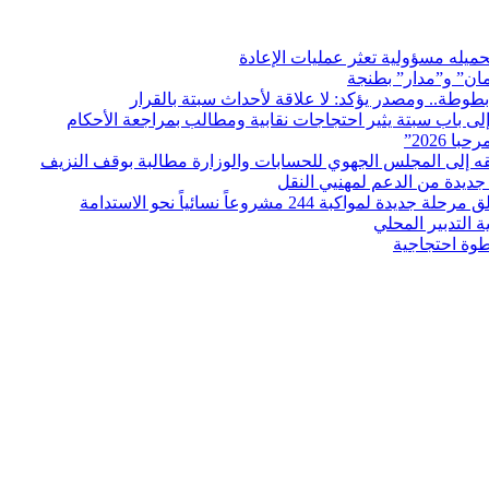
ميله مسؤولية تعثر عمليات الإعادة
مان” و”مدار” بطنجة
بطوطة.. ومصدر يؤكد: لا علاقة لأحداث سبتة بالقرار
ى باب سبتة يثير احتجاجات نقابية ومطالب بمراجعة الأحكام
ديدة من الدعم لمهنيي النقل
التدبير المحلي
طوة احتجاجية