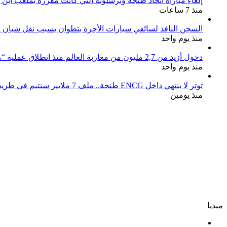
إلغاء مباراة اتحاد طنجة وبرشلونة التي كانت مقررة بملعب ابن 
منذ 7 ساعات
السجن النافذ لسائقي سيارات الأجرة بتطوان بسبب نقل شبان إل
منذ يوم واحد
دخول أزيد من 2,7 مليون من مغاربة العالم منذ انطلاق عملية “مرحبا 2026”
منذ يوم واحد
توتر لا ينتهي داخل ENCG طنجة.. ملف 7 ملايير سنتيم في طريقه إلى المجلس الجهوي للحسابات والوزارة مطالبة بوقف النزيف
منذ يومين
ميديا