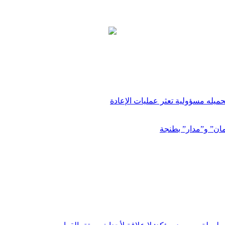
ميله مسؤولية تعثر عمليات الإعادة
مان” و”مدار” بطنجة