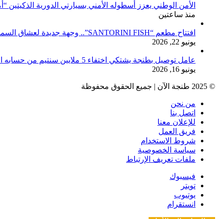
الأمن الوطني يعزز أسطوله الأمني بسيارتي الدورية الذكيتين “أ
منذ ساعتين
افتتاح مطعم “SANTORINI FISH”.. وجهة جديدة لعشاق السمك والمأكولات البحرية بطنجة
يونيو 22, 2026
عامل توصيل بطنجة يشتكي اختفاء 5 ملايين سنتيم من حسابه البنكي
يونيو 16, 2026
© 2025 طنجة الآن | جميع الحقوق محفوظة
من نحن
اتصل بنا
للإعلان معنا
فريق العمل
شروط الاستخدام
سياسة الخصوصية
ملفات تعريف الإرتباط
فيسبوك
تويتر
يوتيوب
انستقرام