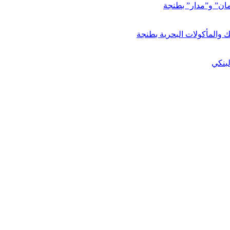
مان” و”مدار” بطنجة