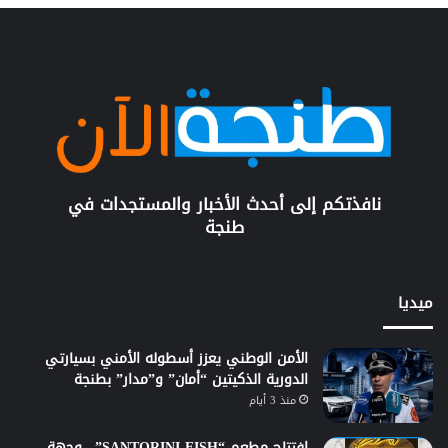
نافذتكم إلى أحدث الأخبار والمستجدات في
طنجة
ميديا
الأمن الوطني يعزز أسطوله الأمني بسيارتي
الدورية الذكيتين “أمان” و”مدار” بطنجة
منذ 3 أيام
افتتاح مطعم “SANTORINI FISH”.. وجهة