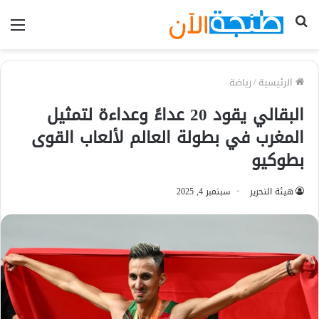
بحث
الق
عن
الرئيسية
/
رياضة
البقالي يقود 20 عداءً وعداءة لتمثيل
المغرب في بطولة العالم لألعاب القوى
بطوكيو
هيئة التحرير
سبتمبر 4, 2025