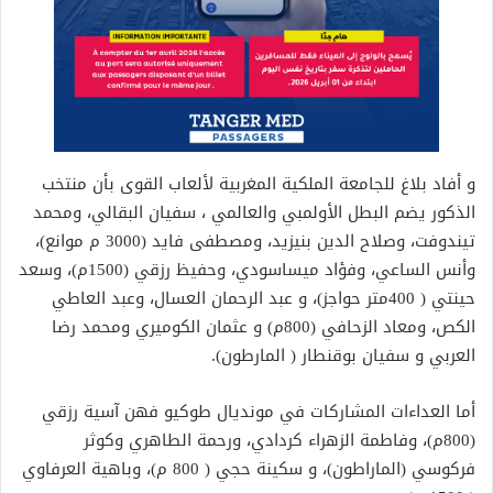
و أفاد بلاغ للجامعة الملكية المغربية لألعاب القوى بأن منتخب
الذكور يضم البطل الأولمبي والعالمي ، سفيان البقالي، ومحمد
تيندوفت، وصلاح الدين بنيزيد، ومصطفى فايد (3000 م موانع)،
وأنس الساعي، وفؤاد ميساسودي، وحفيظ رزقي (1500م)، وسعد
حينتي ( 400متر حواجز)، و عبد الرحمان العسال، وعبد العاطي
الكص، ومعاد الزحافي (800م) و عثمان الكوميري ومحمد رضا
العربي و سفيان بوقنطار ( المارطون).
أما العداءات المشاركات في مونديال طوكيو فهن آسية رزقي
(800م)، وفاطمة الزهراء كردادي، ورحمة الطاهري وكوثر
فركوسي (الماراطون)، و سكينة حجي ( 800 م)، وباهية العرفاوي