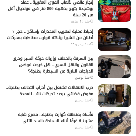
إنجاز عالمي لألعاب القوى المغربية.. عماد
بوشجدة يتوج بذهبية 800 متر في مونديال أقل
من 20 سنة
منذ 18 ساعة
إحباط عملية لتهريب المخدرات بإساكن.. حجز 7
أطنان من الشيرا وثلاثة قوارب مطاطية بمحركات
منذ يوم واحد
بين السرقة بالخطف وإرباك حركة السير وخرق
القانون والنقل السري.. هل خرجت فوضى
الدراجات النارية عن السيطرة بطنجة؟
منذ يومين
حرب الانتقالات تشتعل بين أحزاب التحالف بطنجة..
مفوض قضائي يرصد تحركات نائب للعمدة
منذ يومين
مأساة بمنطقة گوارت بطنجة.. مصرع شابة
عشرينية غرقًا أثناء السباحة بالسد التلي
منذ يومين