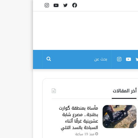
فيسبوك
تويتر
يوتيوب
انستقرام
بوك
تويتر
يوتيوب
انستقرام
بحث
عن
أخر المقالات
مأساة بمنطقة گوارت
بطنجة.. مصرع شابة
عشرينية غرقًا أثناء
السباحة بالسد التلي
منذ 19 ساعة