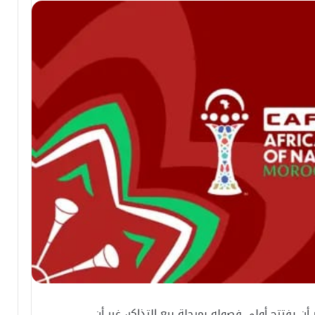
م بالمغرب 2025 كان يُنتظر أن يفتتح أولى فصوله بمرحلة بيع التذاكر، غير أن