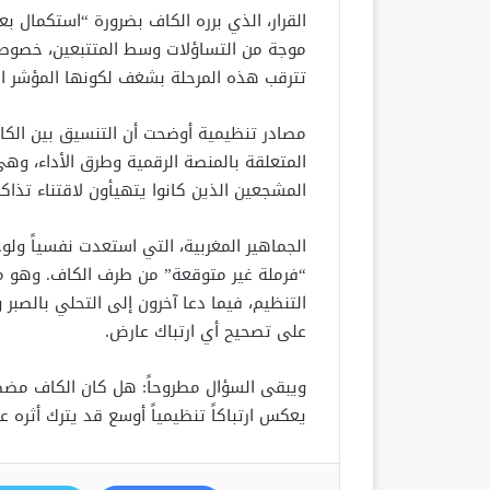
القرار، الذي برره الكاف بضرورة “استكمال بع
موجة من التساؤلات وسط المتتبعين، خصوصاً 
تترقب هذه المرحلة بشغف لكونها المؤشر الع
مصادر تنظيمية أوضحت أن التنسيق بين الكاف
المتعلقة بالمنصة الرقمية وطرق الأداء، وه
المشجعين الذين كانوا يتهيأون لاقتناء تذا
الجماهير المغربية، التي استعدت نفسياً ول
“فرملة غير متوقعة” من طرف الكاف. وهو ما 
التنظيم، فيما دعا آخرون إلى التحلي بالصبر و
على تصحيح أي ارتباك عارض.
ويبقى السؤال مطروحاً: هل كان الكاف مضطراً 
يعكس ارتباكاً تنظيمياً أوسع قد يترك أثره 