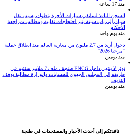
منذ 17 ساعة
السجن النافذ لسائقي سيارات الأجرة بتطوان بسبب نقل
شبان إلى باب سبتة يثير احتجاجات نقابية ومطالب بمراجعة
الأحكام
منذ يوم واحد
دخول أزيد من 2,7 مليون من مغاربة العالم منذ انطلاق عملية
“مرحبا 2026”
منذ يومين
توتر لا ينتهي داخل ENCG طنجة.. ملف 7 ملايير سنتيم في
طريقه إلى المجلس الجهوي للحسابات والوزارة مطالبة بوقف
النزيف
منذ يومين
نافذتكم إلى أحدث الأخبار والمستجدات في طنجة