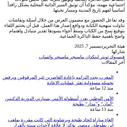
اجتماعية مهمة، مؤكداً أن توثيق السير الذاتية المحلية يشكل رافداً
أساسياً لفهم تاريخ المدينة ومسار نخبتها.
وقد تفاعل الحضور مع مضمون العرض من خلال أسئلة ونقاشات
تناولت منهجية الكتابة ودوافع إصدار هذا العمل، قبل أن يختتم اللقاء
بتوقيع نسخ من الكتاب وسط أجواء يسودها تقدير متبادل واهتمام
واضح بأهمية حفظ الذاكرة الجماعية.
هيئة التحرير
ديسمبر 7, 2025
شاركها
فيسبوك
تويتر
لينكدإن
ماسنجر
ماسنجر
واتساب
أخر المقالات
المغرب يجدد التزامه بإعادة القاصرين غير المرفوقين ويرفض
تحميله مسؤولية تعثر عمليات الإعادة
منذ 12 ساعة
الأمن الوطني يعزز أسطوله الأمني بسيارتي الدورية الذكيتين
“أمان” و”مدار” بطنجة
منذ 13 ساعة
إلغاء مباراة اتحاد طنجة وبرشلونة التي كانت مقررة بملعب
ابن بطوطة.. ومصدر يؤكد: لا علاقة لأحداث سبتة بالقرار