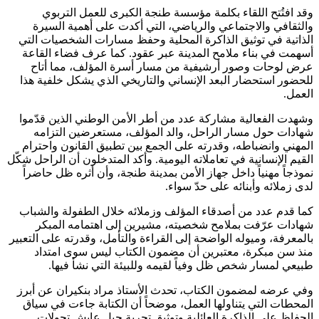
وقد افتُتح اللقاء بكلمة مؤسسة طنجة الكبرى للعمل التربوي
والثقافي والاجتماعي والرياضي، التي أكدت على أهمية السيرة
الذاتية في توثيق الذاكرة المحلية وحفظ مسارات الشخصيات التي
أسهمت في بناء ملامح المدينة عبر عقود. كما عرف فضاء القاعة
عرض لوحات وصور أرشيفية من مسار أسرة المؤلف، مما أتاح
للحضور استحضار البعد الإنساني والتاريخي الذي يشكل خلفية هذا
العمل.
وشهدت الفعالية مشاركة عدد من أطر الأمن الوطني الذين قدّموا
شهادات حول مسار الراحل، والد المؤلف، مستعرضين التزامه
المهني وانضباطه، وقدرته على الجمع بين تطبيق القانون واحترام
القيم الإنسانية في تعاملاته اليومية. وأكد المتدخلون أن الراحل شكّل
نموذجاً مهنياً داخل جهاز الأمن بمدينة طنجة، وأن أثره ظل حاضراً
لدى زملائه وأبنائه على حدّ سواء.
كما قدم عدد من أصدقاء المؤلف وزملائه خلال الطفولة والشباب
شهادات عرّفت بملامح شخصيته، مشيرين إلى اهتمامه المبكر
بالمعرفة، وميوله الواضحة إلى القراءة والتأمل، وقدرته على التعبير
منذ سن مبكرة، معتبرين أن مضمون الكتاب ليس سوى امتداد
طبيعي لمسار شخص ظل وفياً لقيمه وللبيئة التي نشأ فيها.
وفي عرضه لمضمون الكتاب، تحدث الأستاذ مراد بنكيران عن أبرز
المحطات التي يتناولها العمل، موضحاً أن الكتابة جاءت في سياق
الحفاظ على الذاكرة العائلية وتوثيق تجربة جيل عايش تحولات