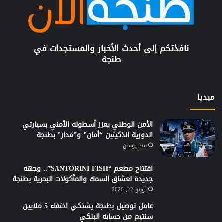
نافذتكم إلى أحدث الأخبار والمستجدات في
طنجة
ميديا
الأمن الوطني يعزز أسطوله الأمني بسيارتي
الدورية الذكيتين “أمان” و”مدار” بطنجة
منذ يومين
افتتاح مطعم “SANTORINI FISH”.. وجهة
جديدة لعشاق السمك والمأكولات البحرية بطنجة
يونيو 22, 2026
عامل توصيل بطنجة يشتكي اختفاء 5 ملايين
سنتيم من حسابه البنكي