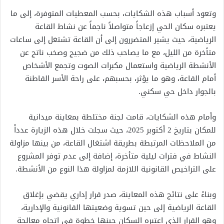
وتعود أسباب هذه الشكايات، بحسب المعطيات المتوفرة، إلى ما
يعتبره سكان الحي إزعاجاً متواصلاً ناجماً عن نشاط القاعة
الرياضية، حيث يشير المتضررون إلى أن القاعة تشتغل إلى ساعات
متأخرة من الليل، مع ما يصاحب ذلك من ضجيج وصخب ناتج عن
الأنشطة الرياضية واستعمال مكبرات الصوت وتجمع الأشخاص
أمام القاعة، وهو ما يؤثر، بحسبهم، على راحة الأسر القاطنة
بالجوار داخل حي سكني.
وأمام هذه الشكايات، قامت لجنة مختلطة بمعاينة ميدانية
للمكان بتاريخ 2 أكتوبر 2025، حيث سجلت خلال هذه الزيارة عدداً
من الملاحظات المرتبطة بطريقة اشتغال القاعة، من بينها مزاولة
النشاط في فترات ليلية متأخرة، إضافة إلى عدم توفر المشروع
على التراخيص القانونية اللازمة لمزاولة هذا النوع من الأنشطة.
وبناءً على نتائج هذه المعاينة، صدر قرار إداري يقضي بإغلاق
القاعة الرياضية إلى حين تسوية وضعيتها القانونية والإدارية،
وهو القرار الذي اعتبره السكان حينها خطوة في اتجاه معالجة