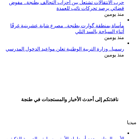
حرب الانتقالات تشتعل بين أحزاب التحالف بطنجة.. مفوض
قضائي يرصد تحركات نائب للعمدة
منذ يومين
مأساة بمنطقة گوارت بطنجة.. مصرع شابة عشرينية غرقًا
أثناء السباحة بالسد التلي
منذ يومين
رسميا.. وزارة التربية الوطنية تعلن مواعيد الدخول المدرسي
منذ يومين
نافذتكم إلى أحدث الأخبار والمستجدات في طنجة
ميديا
الأمن الوطني يعزز أسطوله الأمني بسيارتي الدورية الذكيتين