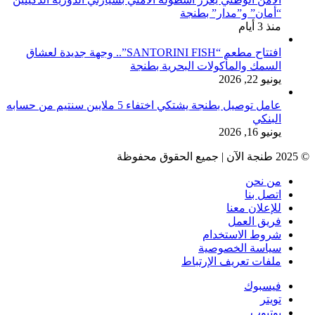
“أمان” و”مدار” بطنجة
منذ 3 أيام
افتتاح مطعم “SANTORINI FISH”.. وجهة جديدة لعشاق
السمك والمأكولات البحرية بطنجة
يونيو 22, 2026
عامل توصيل بطنجة يشتكي اختفاء 5 ملايين سنتيم من حسابه
البنكي
يونيو 16, 2026
© 2025 طنجة الآن | جميع الحقوق محفوظة
من نحن
اتصل بنا
للإعلان معنا
فريق العمل
شروط الاستخدام
سياسة الخصوصية
ملفات تعريف الإرتباط
فيسبوك
تويتر
يوتيوب