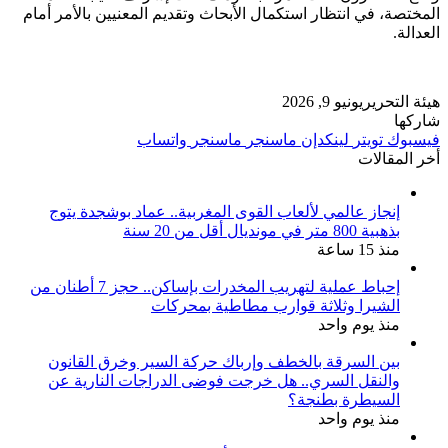
المختصة، في انتظار استكمال الأبحاث وتقديم المعنيين بالأمر أمام
العدالة.
هيئة التحرير
يونيو 9, 2026
شاركها
فيسبوك
تويتر
لينكدإن
ماسنجر
ماسنجر
واتساب
أخر المقالات
إنجاز عالمي لألعاب القوى المغربية.. عماد بوشجدة يتوج
بذهبية 800 متر في مونديال أقل من 20 سنة
منذ 15 ساعة
إحباط عملية لتهريب المخدرات بإساكن.. حجز 7 أطنان من
الشيرا وثلاثة قوارب مطاطية بمحركات
منذ يوم واحد
بين السرقة بالخطف وإرباك حركة السير وخرق القانون
والنقل السري.. هل خرجت فوضى الدراجات النارية عن
السيطرة بطنجة؟
منذ يوم واحد