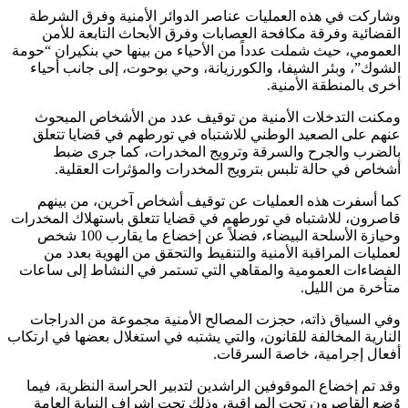
وشاركت في هذه العمليات عناصر الدوائر الأمنية وفرق الشرطة
القضائية وفرقة مكافحة العصابات وفرق الأبحاث التابعة للأمن
العمومي، حيث شملت عدداً من الأحياء من بينها حي بنكيران “حومة
الشوك”، وبئر الشيفا، والكورزيانة، وحي بوحوت، إلى جانب أحياء
أخرى بالمنطقة الأمنية.
ومكنت التدخلات الأمنية من توقيف عدد من الأشخاص المبحوث
عنهم على الصعيد الوطني للاشتباه في تورطهم في قضايا تتعلق
بالضرب والجرح والسرقة وترويج المخدرات، كما جرى ضبط
أشخاص في حالة تلبس بترويج المخدرات والمؤثرات العقلية.
كما أسفرت هذه العمليات عن توقيف أشخاص آخرين، من بينهم
قاصرون، للاشتباه في تورطهم في قضايا تتعلق باستهلاك المخدرات
وحيازة الأسلحة البيضاء، فضلاً عن إخضاع ما يقارب 100 شخص
لعمليات المراقبة الأمنية والتنقيط والتحقق من الهوية بعدد من
الفضاءات العمومية والمقاهي التي تستمر في النشاط إلى ساعات
متأخرة من الليل.
وفي السياق ذاته، حجزت المصالح الأمنية مجموعة من الدراجات
النارية المخالفة للقانون، والتي يشتبه في استغلال بعضها في ارتكاب
أفعال إجرامية، خاصة السرقات.
وقد تم إخضاع الموقوفين الراشدين لتدبير الحراسة النظرية، فيما
وُضع القاصرون تحت المراقبة، وذلك تحت إشراف النيابة العامة