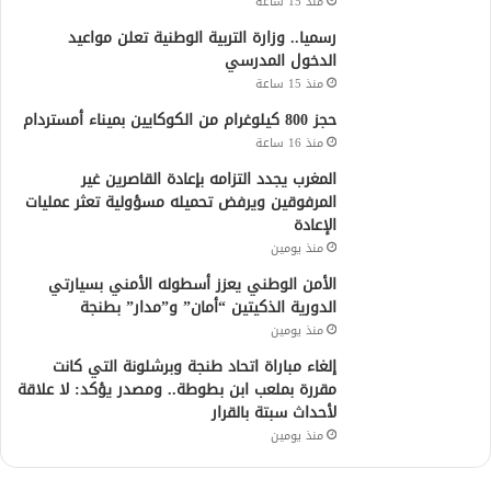
منذ 15 ساعة
رسميا.. وزارة التربية الوطنية تعلن مواعيد
الدخول المدرسي
منذ 15 ساعة
حجز 800 كيلوغرام من الكوكايين بميناء أمستردام
منذ 16 ساعة
المغرب يجدد التزامه بإعادة القاصرين غير
المرفوقين ويرفض تحميله مسؤولية تعثر عمليات
الإعادة
منذ يومين
الأمن الوطني يعزز أسطوله الأمني بسيارتي
الدورية الذكيتين “أمان” و”مدار” بطنجة
منذ يومين
إلغاء مباراة اتحاد طنجة وبرشلونة التي كانت
مقررة بملعب ابن بطوطة.. ومصدر يؤكد: لا علاقة
لأحداث سبتة بالقرار
منذ يومين