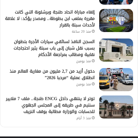
إلغاء مباراة اتحاد طنجة وبرشلونة التي كانت
مقررة بملعب ابن بطوطة.. ومصدر يؤكد: لا علاقة
لأحداث سبتة بالقرار
منذ 20 ساعة
السجن النافذ لسائقي سيارات الأجرة بتطوان
بسبب نقل شبان إلى باب سبتة يثير احتجاجات
نقابية ومطالب بمراجعة الأحكام
منذ يومين
دخول أزيد من 2,7 مليون من مغاربة العالم منذ
انطلاق عملية “مرحبا 2026”
منذ يومين
توتر لا ينتهي داخل ENCG طنجة.. ملف 7 ملايير
سنتيم في طريقه إلى المجلس الجهوي
للحسابات والوزارة مطالبة بوقف النزيف
منذ 3 أيام