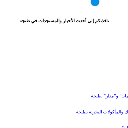
نافذتكم إلى أحدث الأخبار والمستجدات في طنجة
مان” و”مدار” بطنجة