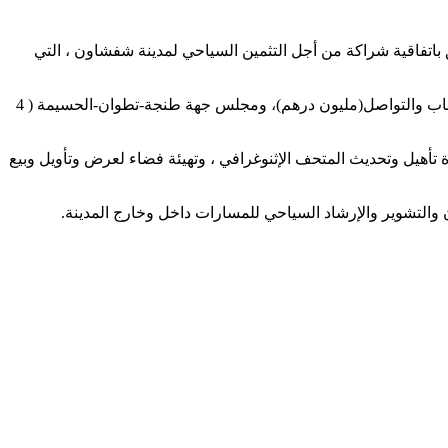
باتفاقية شراكة من أجل التثمين السياحي لمدينة شفشاون ، التي
ويساهم في هذه الاتفاقية إلى جانب وزارة السياحة والصناعة التقليدية والاقتصاد الاجتماعي و التضامني (4 مليون درهم) ووزارة الثقافة والشباب والتواصل(مليون درهم)، ومجلس جهة طنجة-تطوان-الحسيمة ( 4
ة تأهيل وتحديث المتحف الإثنوغرافي ، وتهيئة فضاء لعرض وتأويل وبيع
 والتشوير والإرشاد السياحي للمسارات داخل وخارج المدينة.