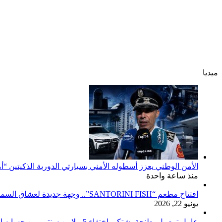
ميديا
الأمن الوطني يعزز أسطوله الأمني بسيارتي الدورية الذكيتين “أ
منذ ساعة واحدة
افتتاح مطعم “SANTORINI FISH”.. وجهة جديدة لعشاق السمك والمأكولات البحرية بطنجة
يونيو 22, 2026
عامل توصيل بطنجة يشتكي اختفاء 5 ملايين سنتيم من حسابه البنكي