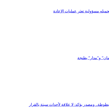
ميله مسؤولية تعثر عمليات الإعادة
مان” و”مدار” بطنجة
بطوطة.. ومصدر يؤكد: لا علاقة لأحداث سبتة بالقرار