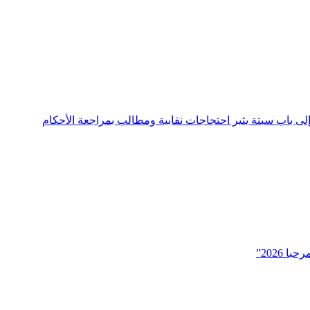
ى باب سبتة يثير احتجاجات نقابية ومطالب بمراجعة الأحكام