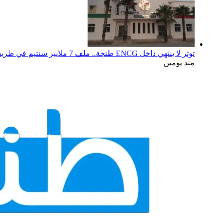
توتر لا ينتهي داخل ENCG طنجة.. ملف 7 ملايير سنتيم في طريقه إلى المجلس الجهوي للحسابات والوزارة مطالبة بوقف النزيف
منذ يومين