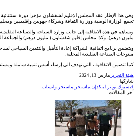
وفي هذا الإطار عقد المجلس الإقليم لشفشاون مؤخرا دورة استثنائية
تجمع الوزارة الوصية ووزارة الثقافة وشركاء جهويين وإقليميين ومحليي
مليون درهم)، وكذا مجلس إقليم شفشاون ( مليون درهم) والجماعة الحضرية لشف
ويتضمن برنامج اتفاقية الشراكة إعادة التأهيل والتثمين السياحي لساح
منتوجات الصناعة التقليدية المحلية.
كما تتضمن الاتفاقية ، التي تهدف الى إرساء أسس تنمية شاملة ومستد
هيئة التحرير
مارس 13, 2024
شاركها
فيسبوك
تويتر
لينكدإن
ماسنجر
ماسنجر
واتساب
أخر المقالات