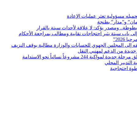
ميله مسؤولية تعثر عمليات الإعادة
مان” و”مدار” بطنجة
بطوطة.. ومصدر يؤكد: لا علاقة لأحداث سبتة بالقرار
ى باب سبتة يثير احتجاجات نقابية ومطالب بمراجعة الأحكام
ديدة من الدعم لمهنيي النقل
التدبير المحلي
طوة احتجاجية