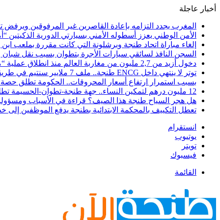
أخبار عاجلة
المغرب يجدد التزامه بإعادة القاصرين غير المرفوقين ويرفض تح
الأمن الوطني يعزز أسطوله الأمني بسيارتي الدورية الذكيتين “أ
إلغاء مباراة اتحاد طنجة وبرشلونة التي كانت مقررة بملعب ابن 
السجن النافذ لسائقي سيارات الأجرة بتطوان بسبب نقل شبان إل
دخول أزيد من 2,7 مليون من مغاربة العالم منذ انطلاق عملية “مرحبا 2026”
توتر لا ينتهي داخل ENCG طنجة.. ملف 7 ملايير سنتيم في طريقه إلى المجلس الجهوي للحسابات والوزارة مطالبة بوقف النزيف
بسبب استمرار ارتفاع أسعار المحروقات.. الحكومة تطلق حصة ج
12 مليون درهم لتمكين النساء.. جهة طنجة-تطوان-الحسيمة تطلق مرحلة جديدة لمواكبة 244 مشروعاً نسائياً نحو الاستدامة
هل هجر السياح طنجة هذا الصيف؟ قراءة في الأسباب ومسؤولية 
تعطل التكييف بالمحكمة الابتدائية بطنجة يدفع الموظفين إلى خ
انستقرام
يوتيوب
تويتر
فيسبوك
القائمة