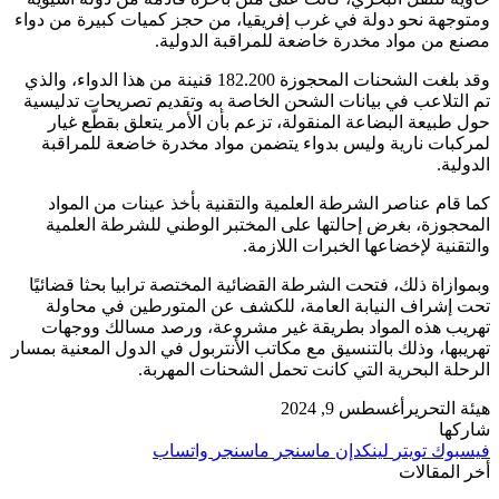
ومتوجهة نحو دولة في غرب إفريقيا، من حجز كميات كبيرة من دواء
مصنع من مواد مخدرة خاضعة للمراقبة الدولية.
وقد بلغت الشحنات المحجوزة 182.200 قنينة من هذا الدواء، والذي
تم التلاعب في بيانات الشحن الخاصة به وتقديم تصريحات تدليسية
حول طبيعة البضاعة المنقولة، تزعم بأن الأمر يتعلق بقطّع غيار
لمركبات نارية وليس بدواء يتضمن مواد مخدرة خاضعة للمراقبة
الدولية.
كما قام عناصر الشرطة العلمية والتقنية بأخذ عينات من المواد
المحجوزة، بغرض إحالتها على المختبر الوطني للشرطة العلمية
والتقنية لإخضاعها الخبرات اللازمة.
وبموازاة ذلك، فتحت الشرطة القضائية المختصة ترابيا بحثا قضائيًا
تحت إشراف النيابة العامة، للكشف عن المتورطين في محاولة
تهريب هذه المواد بطريقة غير مشروعة، ورصد مسالك ووجهات
تهريبها، وذلك بالتنسيق مع مكاتب الأنتربول في الدول المعنية بمسار
الرحلة البحرية التي كانت تحمل الشحنات المهربة.
هيئة التحرير
أغسطس 9, 2024
شاركها
فيسبوك
تويتر
لينكدإن
ماسنجر
ماسنجر
واتساب
أخر المقالات