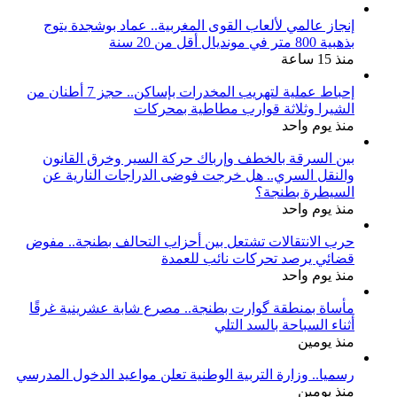
إنجاز عالمي لألعاب القوى المغربية.. عماد بوشجدة يتوج
بذهبية 800 متر في مونديال أقل من 20 سنة
منذ 15 ساعة
إحباط عملية لتهريب المخدرات بإساكن.. حجز 7 أطنان من
الشيرا وثلاثة قوارب مطاطية بمحركات
منذ يوم واحد
بين السرقة بالخطف وإرباك حركة السير وخرق القانون
والنقل السري.. هل خرجت فوضى الدراجات النارية عن
السيطرة بطنجة؟
منذ يوم واحد
حرب الانتقالات تشتعل بين أحزاب التحالف بطنجة.. مفوض
قضائي يرصد تحركات نائب للعمدة
منذ يوم واحد
مأساة بمنطقة گوارت بطنجة.. مصرع شابة عشرينية غرقًا
أثناء السباحة بالسد التلي
منذ يومين
رسميا.. وزارة التربية الوطنية تعلن مواعيد الدخول المدرسي
منذ يومين