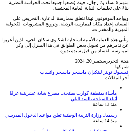
منهم 6 نساء و7 رجال، حيث وُضعوا جميعاً تحت الحراسة النظرية
بناءً على تعليمات النيابة العامة المختصة.
ويواجه الموقوفون تهمًا تتعلق بممارسة الدعارة، التحريض على
الفساد، إعداد مكان لممارسة الرذيلة، وترويج المشروبات الكحولية
المهربة والمخدرات.
وتأتي هذه العملية الأمنية استجابة لشكاوى سكان الحي، الذين أعربوا
عن تذمرهم من تحويل بعض الطوابق في هذا المنزل إلى وكر
لممارسة الفساد من قبل سيدة تديره.
هيئة التحرير
سبتمبر 20, 2024
شاركها
فيسبوك
تويتر
لينكدإن
ماسنجر
ماسنجر
واتساب
أخر المقالات
مأساة بمنطقة گوارت بطنجة.. مصرع شابة عشرينية غرقًا
أثناء السباحة بالسد التلي
منذ 13 ساعة
رسميا.. وزارة التربية الوطنية تعلن مواعيد الدخول المدرسي
منذ 14 ساعة