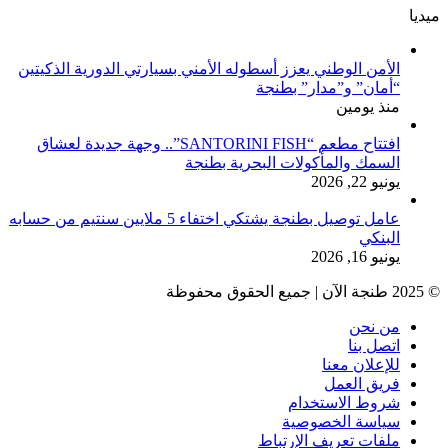
ميديا
الأمن الوطني يعزز أسطوله الأمني بسيارتي الدورية الذكيتين
“أمان” و”مدار” بطنجة
منذ يومين
افتتاح مطعم “SANTORINI FISH”.. وجهة جديدة لعشاق
السمك والمأكولات البحرية بطنجة
يونيو 22, 2026
عامل توصيل بطنجة يشتكي اختفاء 5 ملايين سنتيم من حسابه
البنكي
يونيو 16, 2026
© 2025 طنجة الآن | جميع الحقوق محفوظة
من نحن
اتصل بنا
للإعلان معنا
فريق العمل
شروط الاستخدام
سياسة الخصوصية
ملفات تعريف الإرتباط