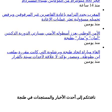
حجز 800 كيلوغرام من الكوكايين بميناء أمستردام
منذ 14 ساعة
المغرب يجدد التزامه بإعادة القاصرين غير المرفوقين ويرفض
تحميله مسؤولية تعثر عمليات الإعادة
منذ يومين
الأمن الوطني يعزز أسطوله الأمني بسيارتي الدورية الذكيتين
“أمان” و”مدار” بطنجة
منذ يومين
إلغاء مباراة اتحاد طنجة وبرشلونة التي كانت مقررة بملعب
ابن بطوطة.. ومصدر يؤكد: لا علاقة لأحداث سبتة بالقرار
منذ يومين
نافذتكم إلى أحدث الأخبار والمستجدات في طنجة