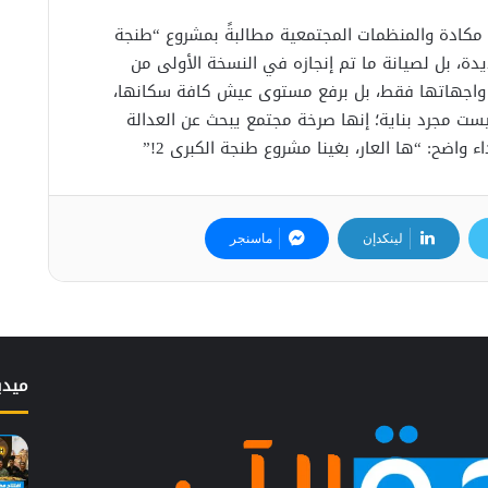
 مكادة والمنظمات المجتمعية مطالبةً بمشروع “طنجة
لجديدة، بل لصيانة ما تم إنجازه في النسخة الأولى من
ع واجهاتها فقط، بل برفع مستوى عيش كافة سكانها،
يست مجرد بناية؛ إنها صرخة مجتمع يبحث عن العدالة
 واضح: “ها العار، بغينا مشروع طنجة الكبرى 2!”
لينكدإن
ماسنجر
ميدي