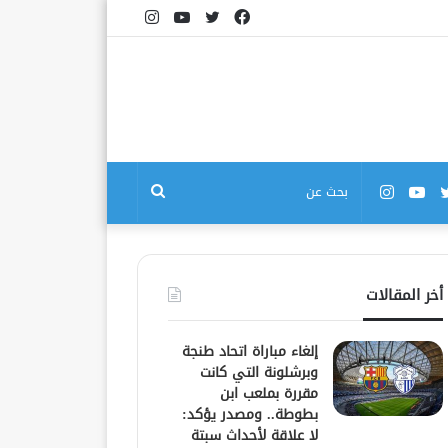
فيسبوك
تويتر
يوتيوب
انستقرام
بوك
تويتر
يوتيوب
انستقرام
بحث
عن
أخر المقالات
إلغاء مباراة اتحاد طنجة
وبرشلونة التي كانت
مقررة بملعب ابن
بطوطة.. ومصدر يؤكد:
لا علاقة لأحداث سبتة