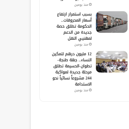
منذ يومين
بسبب استمرار ارتفاع
أسعار المحروقات..
الحكومة تطلق حصة
جديدة من الدعم
لمهنيي النقل
منذ يومين
12 مليون درهم لتمكين
النساء.. جهة طنجة-
تطوان-الحسيمة تطلق
مرحلة جديدة لمواكبة
244 مشروعاً نسائياً نحو
الاستدامة
منذ يومين