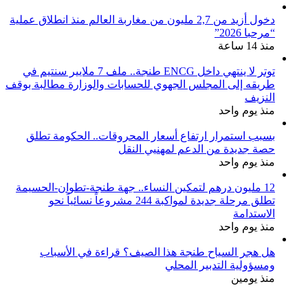
دخول أزيد من 2,7 مليون من مغاربة العالم منذ انطلاق عملية
“مرحبا 2026”
منذ 14 ساعة
توتر لا ينتهي داخل ENCG طنجة.. ملف 7 ملايير سنتيم في
طريقه إلى المجلس الجهوي للحسابات والوزارة مطالبة بوقف
النزيف
منذ يوم واحد
بسبب استمرار ارتفاع أسعار المحروقات.. الحكومة تطلق
حصة جديدة من الدعم لمهنيي النقل
منذ يوم واحد
12 مليون درهم لتمكين النساء.. جهة طنجة-تطوان-الحسيمة
تطلق مرحلة جديدة لمواكبة 244 مشروعاً نسائياً نحو
الاستدامة
منذ يوم واحد
هل هجر السياح طنجة هذا الصيف؟ قراءة في الأسباب
ومسؤولية التدبير المحلي
منذ يومين