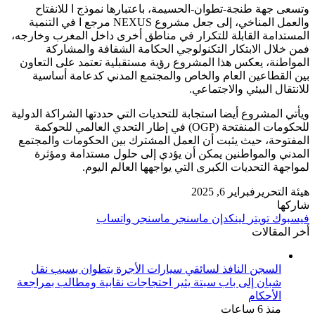
وتسعى جهة طنجة-تطوان-الحسيمة، باعتبارها نموذج ا للانفتاح
والعمل المناخي، إلى جعل مشروع NEXUS مرجع ا في التنمية
المستدامة القابلة للتكرار في مناطق أخرى داخل المغرب وخارجه،
فمن خلال الابتكار التكنولوجي الحكامة الشفافة والمشاركة
المواطنة، يعكس هذا المشروع رؤية مستقبلية تعتمد على التعاون
بين القطاعين العام والخاص والمجتمع المدني كدعامة أساسية
للانتقال البيئي والاجتماعي.
ويأتي المشروع أيضا استجابة للتحديات التي حددتها الشراكة الدولية
للحكومات المنفتحة (OGP) في إطار التحدي العالمي للحوكمة
المفتوحة، حيث يثبت أن العمل المشترك بين الحكومات والمجتمع
المدني والمواطنين يمكن أن يؤدي إلى حلول مستدامة ومؤثرة
لمواجهة التحديات الكبرى التي يواجهها العالم اليوم.
هيئة التحرير
فبراير 6, 2025
شاركها
فيسبوك
تويتر
لينكدإن
ماسنجر
ماسنجر
واتساب
أخر المقالات
السجن النافذ لسائقي سيارات الأجرة بتطوان بسبب نقل
شبان إلى باب سبتة يثير احتجاجات نقابية ومطالب بمراجعة
الأحكام
منذ 6 ساعات