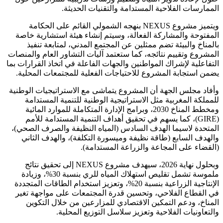
الممارسات الفلاحية المستدامة والتقنيات الحديثة.
ويتميز مشروع NEXUS بنهجه الشمولي القائم على الحكامة
المفتوحة والمشاركة الفعالة، وسيتم إنشاء هيئة استشارية خاصة
بالمناخ والبيئة تضم ممثلين عن المجتمع المدني، لمتابعة تنفيذ
المشروع وتقييم نتائجه، كما ستعتمد آليات التشاور العام والمنصات
التفاعلية لإشراك المواطنين والجهات الفاعلة في اتخاذ القرارات بما
يضمن استجابة المشروع للاحتياجات الفعلية للمجتمعات المحلية.
وأفاد مجلس الجهة أن المشروع يتماشى مع الاستراتيجيات الوطنية
للمملكة المغربية مثل الاستراتيجية الوطنية للتنمية المستدامة
ومخطط المناخ 2030، وبرامج الإدارة المتكاملة للموارد المائية
(GIRE)، كما يسهم في تحقيق أهداف التنمية المستدامة للأمم
المتحدة لاسيما الهدف السادس (المياه النظيفة والصرف الصحي)،
والهدف السابع (طاقة نظيفة وميسورة التكلفة)، والهدف الثاني
(القضاء على المجاعة والزراعة المستدامة).
وبحلول نهاية 2026، سيهدف مشروع NEXUS إلى تحقيق نتائج
ملموسة تشمل تقليص استهلاك المياه للري بنسبة 30%، وزيادة
الإنتاجية الزراعية بنسبة 20%، وتعزيز استخدام الطاقات المتجددة
في القطاع الفلاحي، وتحسين قدرة المجتمعات على مواجهة تغير
المناخ، ودعم التمكين الاقتصادي للمزارعين من خلال التكوين
والتعاونيات الفلاحية وتعزيز سلاسل التوزيع المحلية.