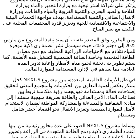
يرتكز على شراكة استراتيجية مع وزارة التجهيز والماء ووزارة
الفلاحة والصيد البحري والتنمية القروية والمياه والغابات، ووزارة
الانتقال الطاقي والتنمية المستدامة، بهدف مواجهة التحديات البيئية
والاجتماعية والاقتصادية للجهة وتعزيز قدرة المجتمعات المحلية على
التكيف مع تغير المناخ.
ومن المقرر، وفق المصدر نفسه، أن يمتد تنفيذ المشروع من مارس
2025 إلى دجنبر 2026، حيث سيشمل نشر أنظمة ري ذكية موفرة
للمياه تتلاءم مع الاحتياجات الزراعية المحلية، مع دمج مصادر
الطاقة المتجددة وخاصة الطاقة الشمسية لتشغيل هذه الأنظمة، كما
سيتم تطوير بنى تحتية لجمع مياه الأمطار وإعادة تدوير المياه
العادمة مما يساهم في الإدارة المستدامة للموارد المائية.
في ظل الأزمات العالمية المتعددة، يبرز مشروع NEXUS كحل
مبتكر يعكس أهمية التعاون بين الحكومات والمجتمع المدني لتحقيق
إصلاحات فعالة ومستدامة فهو يجسد رؤية متكاملة تربط بين
قطاعات الماء، الأمن الغذائي والطاقة بطريقة منهجية مستند ا إلى
مبادئ الشفافية والمساءلة والمشاركة المواطنة لضمان الاستخدام
الأمثل للموارد الطبيعية وتعزيز الانتقال نحو اقتصاد أخضر شامل
ومستدام.
ويسلط مشروع NEXUS الضوء على عدة محاور رئيسية من بينها
اعتماد أنظمة ري ذكية ودمج الطاقة المتجددة في الزراعة وتطوير
حلول لإعادة تدوير المياه وتنظيم ورشات تدريبية للمزارعين حول