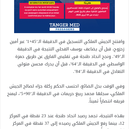
وافتتح الجيش الملكي التسجيل في الدقيقة الـ’45+1′ عبر أمين
زحزوح، قبل أن يضاعف يوسف الفحلي النتيجة في الدقيقة
الـ’49’. ونجح اتحاد طنجة في تقليص الفارق عن طريق حمزة
الواسطي في الدقيقة الـ’64’، قبل أن يدرك محسن متولي
التعادل في الدقيقة الـ’84’.
وفي الوقت بدل الضائع، احتسب الحكم ركلة جزاء لصالح الجيش
الملكي، سجلها محمد ربيع حريمات في الدقيقة الـ’90+5’، ليمنح
فريقه انتصاراً ثميناً.
بهذه النتيجة، تجمد رصيد اتحاد طنجة عند 23 نقطة في المركز
12، بينما رفع الجيش الملكي رصيده إلى 37 نقطة في المركز