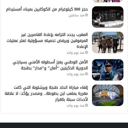
حجز 800 كيلوغرام من الكوكايين بميناء أمستردام
منذ ساعتين
المغرب يجدد التزامه بإعادة القاصرين غير
المرفوقين ويرفض تحميله مسؤولية تعثر عمليات
الإعادة
منذ يوم واحد
الأمن الوطني يعزز أسطوله الأمني بسيارتي
الدورية الذكيتين “أمان” و”مدار” بطنجة
منذ يوم واحد
إلغاء مباراة اتحاد طنجة وبرشلونة التي كانت
مقررة بملعب ابن بطوطة.. ومصدر يؤكد: لا علاقة
لأحداث سبتة بالقرار
منذ يوم واحد