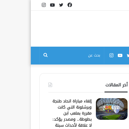
فيسبوك
تويتر
يوتيوب
انستقرام
بوك
تويتر
يوتيوب
انستقرام
بحث
عن
أخر المقالات
إلغاء مباراة اتحاد طنجة
وبرشلونة التي كانت
مقررة بملعب ابن
بطوطة.. ومصدر يؤكد:
لا علاقة لأحداث سبتة