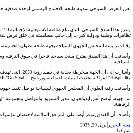
تعزز العرض السياحي بمدينة طنجة بالافتتاح الرسمي لوحدة فندقية
وع
تظاهرات وطنية ودولية كبرى، إلى جانب مساهمته في خلق فرص شغل
وقالت رئيسة المجلس الجهوي للسياحة بجهة طنجة-تطوان-الحسيمة، رقية
السياحية.
Hospitality” لمواكبة تحديث البنيات الفندقية، وبرنامج “Go Siyaha” الذي أطلقته الحكومة لدعم مقاولات القطاع السياحي.
وأضافت رقية العلوي أن المجلس الجهوي للسياحة يواصل تنفيذ جهوده
الرفاهية.
وأضاف أن الفندق يتوفر أيضا على المرافق الملائمة لاحتضان مؤتمرا
هيئة التحرير
أبريل 29, 2025
شاركها