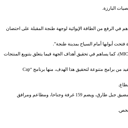
يات البارزة.
الفندقية في شمال المملكة، كما ساهم في الرفع من الطاقة الإيوائية لوجهة طنجة المقبلة على احتضان
تحت أبوابها أمام السياح بمدينة طنجة”.
وأضافت أن هذا الفندق يقترح منتجا سياحيا فاخرا في سوق الترفيه وسياحة الأعمال والمعارض وسياحة الملتقيات والمؤتمرات والفعاليات (MICE)، كما يساهم في تحقيق أهداف الجهة فيما يتعلق بتنويع المنتجات
وأشارت إلى أن الجهة منخرطة بجدية في تنفيذ رؤية 2030، التي تهدف إلى جذب 26 مليون سائح، موضحة أن المؤسسات الفندقية بالجهة تستفيد من برامج متنوعة لتحقيق هذا الهدف، منها برنامج “Cap
طاع.
من جهته، أوضح أنس إيدولحيان، مدير التسويق والتواصل بمجموعة “إيدو هولدينغ”، أن الفندق الجديد يقع بالمنطقة السياحية الغندوري، قبالة مضيق جبل طارق، ويضم 159 غرفة وجناحا، ومطاعم ومرافق
شخص.