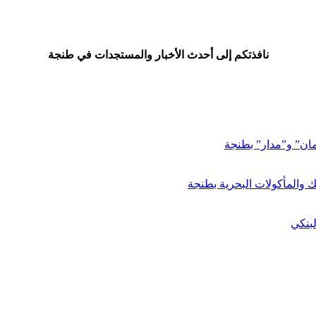
نافذتكم إلى أحدث الأخبار والمستجدات في طنجة
مان” و”مدار” بطنجة