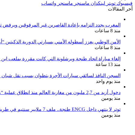
فيسبوك
تويتر
لينكدإن
ماسنجر
ماسنجر
واتساب
أخر المقالات
المغرب يجدد التزامه بإعادة القاصرين غير المرفوقين ويرفض تح
منذ 8 ساعات
الأمن الوطني يعزز أسطوله الأمني بسيارتي الدورية الذكيتين “أ
منذ 8 ساعات
إلغاء مباراة اتحاد طنجة وبرشلونة التي كانت مقررة بملعب ابن 
منذ 13 ساعة
السجن النافذ لسائقي سيارات الأجرة بتطوان بسبب نقل شبان إل
منذ يوم واحد
دخول أزيد من 2,7 مليون من مغاربة العالم منذ انطلاق عملية “مرحبا 2026”
منذ يومين
توتر لا ينتهي داخل ENCG طنجة.. ملف 7 ملايير سنتيم في طريقه إلى المجلس الجهوي للحسابات والوزارة مطالبة بوقف النزيف
منذ يومين