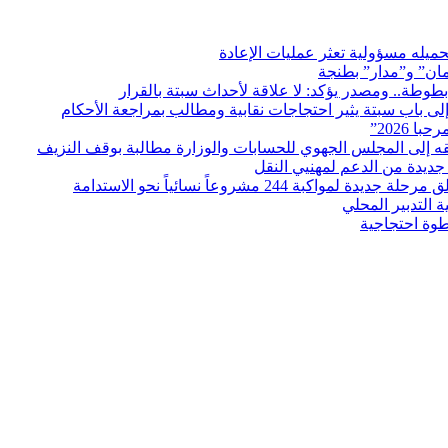
ميله مسؤولية تعثر عمليات الإعادة
مان” و”مدار” بطنجة
بطوطة.. ومصدر يؤكد: لا علاقة لأحداث سبتة بالقرار
ى باب سبتة يثير احتجاجات نقابية ومطالب بمراجعة الأحكام
ديدة من الدعم لمهنيي النقل
التدبير المحلي
طوة احتجاجية