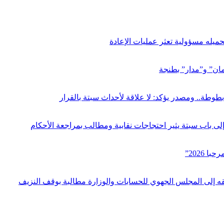
ميله مسؤولية تعثر عمليات الإعادة
مان” و”مدار” بطنجة
بطوطة.. ومصدر يؤكد: لا علاقة لأحداث سبتة بالقرار
ى باب سبتة يثير احتجاجات نقابية ومطالب بمراجعة الأحكام