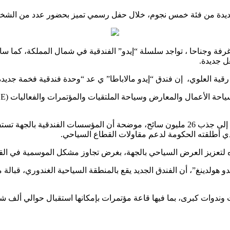
 جديدة من فئة خمس نجوم، خلال حفل رسمي تميز بحضور عدد من الشخص
زز هذا الفندق السياحي، الذي تبلغ طاقته الاستيعابية الإجمالية 159 غرفة وجناحا ، تواجد سلسلة “إيدو” 
 جديدة.
 العلوي، إن فندق “إيدو مالاباطا” ي عد “وحدة فندقية فخمة جديدة ف
 لتعزيز العرض السياحي بالجهة، بغرض تجاوز مشكل الموسمية في الق
ت وندوات كبرى، بما فيها قاعة مؤتمرات بإمكانها استقبال حوالي ألف 