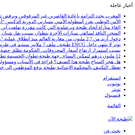
أخبار عاجلة
المغرب يجدد التزامه بإعادة القاصرين غير المرفوقين ويرفض تح
الأمن الوطني يعزز أسطوله الأمني بسيارتي الدورية الذكيتين “أ
إلغاء مباراة اتحاد طنجة وبرشلونة التي كانت مقررة بملعب ابن 
السجن النافذ لسائقي سيارات الأجرة بتطوان بسبب نقل شبان إل
دخول أزيد من 2,7 مليون من مغاربة العالم منذ انطلاق عملية “مرحبا 2026”
توتر لا ينتهي داخل ENCG طنجة.. ملف 7 ملايير سنتيم في طريقه إلى المجلس الجهوي للحسابات والوزارة مطالبة بوقف النزيف
بسبب استمرار ارتفاع أسعار المحروقات.. الحكومة تطلق حصة ج
12 مليون درهم لتمكين النساء.. جهة طنجة-تطوان-الحسيمة تطلق مرحلة جديدة لمواكبة 244 مشروعاً نسائياً نحو الاستدامة
هل هجر السياح طنجة هذا الصيف؟ قراءة في الأسباب ومسؤولية 
تعطل التكييف بالمحكمة الابتدائية بطنجة يدفع الموظفين إلى خ
انستقرام
يوتيوب
تويتر
فيسبوك
القائمة
بحث عن