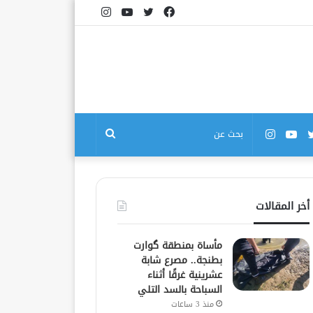
فيسبوك
تويتر
يوتيوب
انستقرام
بوك
تويتر
يوتيوب
انستقرام
بحث
عن
أخر المقالات
مأساة بمنطقة گوارت
بطنجة.. مصرع شابة
عشرينية غرقًا أثناء
السباحة بالسد التلي
منذ 3 ساعات