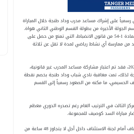
سمياً على إشراك مساعد مدرب وداد طنجة خلال المباراة
م الجولة الأخيرة من بطولة القسم الوطني الثاني هواة.
واستند الفريق الحسيمي في اعتراضه إلى المادة 1-54 من قانون الانضباط، التي تمنع من حصل على
د من ممارسة أي نشاط رياضي لمدة لا تقل عن ثلاثة
وبحسب القرار الصادر يوم الأربعاء 28 ماي 2025، فقد تم اعتبار مشاركة مساعد المدرب غير قانونية،
نتيجة لذلك، تمت معاقبة نادي شباب وداد طنجة بخصم نقطة
يف الحسيمي، ما مكنه من الصعود رسمياً إلى القسم
مركز الثالث في الترتيب العام رغم تصدره الدوري معظم
ار مباراة السد كوصيف للمجموعة.
ويحتفظ فريق شباب وداد طنجة بحق الاستئناف أمام لجنة الاستئناف داخل أجل لا يتجاوز 48 ساعة من