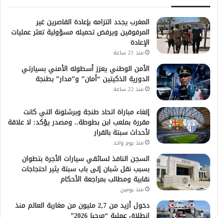
المغرب يجدد التزامه بإعادة القاصرين غير
المرفوقين ويرفض تحميله مسؤولية تعثر عمليات
الإعادة
منذ 21 ساعة
الأمن الوطني يعزز أسطوله الأمني بسيارتي
الدورية الذكيتين “أمان” و”مدار” بطنجة
منذ 22 ساعة
إلغاء مباراة اتحاد طنجة وبرشلونة التي كانت
مقررة بملعب ابن بطوطة.. ومصدر يؤكد: لا علاقة
لأحداث سبتة بالقرار
منذ يوم واحد
السجن النافذ لسائقي سيارات الأجرة بتطوان
بسبب نقل شبان إلى باب سبتة يثير احتجاجات
نقابية ومطالب بمراجعة الأحكام
منذ يومين
دخول أزيد من 2,7 مليون من مغاربة العالم منذ
انطلاق عملية “مرحبا 2026”