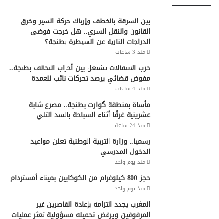
بين السرقة بالخطف وإرباك حركة السير وخرق
القانون والنقل السري.. هل خرجت فوضى
الدراجات النارية عن السيطرة بطنجة؟
منذ 3 ساعات
حرب الانتقالات تشتعل بين أحزاب التحالف بطنجة..
مفوض قضائي يرصد تحركات نائب للعمدة
منذ 4 ساعات
مأساة بمنطقة گوارت بطنجة.. مصرع شابة
عشرينية غرقًا أثناء السباحة بالسد التلي
منذ 24 ساعة
رسميا.. وزارة التربية الوطنية تعلن مواعيد
الدخول المدرسي
منذ يوم واحد
حجز 800 كيلوغرام من الكوكايين بميناء أمستردام
منذ يوم واحد
المغرب يجدد التزامه بإعادة القاصرين غير
المرفوقين ويرفض تحميله مسؤولية تعثر عمليات