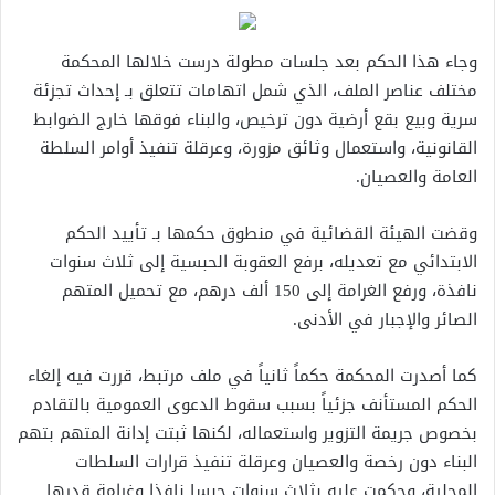
وجاء هذا الحكم بعد جلسات مطولة درست خلالها المحكمة
مختلف عناصر الملف، الذي شمل اتهامات تتعلق بـ إحداث تجزئة
سرية وبيع بقع أرضية دون ترخيص، والبناء فوقها خارج الضوابط
القانونية، واستعمال وثائق مزورة، وعرقلة تنفيذ أوامر السلطة
العامة والعصيان.
وقضت الهيئة القضائية في منطوق حكمها بـ تأييد الحكم
الابتدائي مع تعديله، برفع العقوبة الحبسية إلى ثلاث سنوات
نافذة، ورفع الغرامة إلى 150 ألف درهم، مع تحميل المتهم
الصائر والإجبار في الأدنى.
كما أصدرت المحكمة حكماً ثانياً في ملف مرتبط، قررت فيه إلغاء
الحكم المستأنف جزئياً بسبب سقوط الدعوى العمومية بالتقادم
بخصوص جريمة التزوير واستعماله، لكنها ثبتت إدانة المتهم بتهم
البناء دون رخصة والعصيان وعرقلة تنفيذ قرارات السلطات
المحلية، وحكمت عليه بثلاث سنوات حبسا نافذا وغرامة قدرها