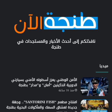
نافذتكم إلى أحدث الأخبار والمستجدات في
طنجة
ميديا
الأمن الوطني يعزز أسطوله الأمني بسيارتي
الدورية الذكيتين “أمان” و”مدار” بطنجة
منذ 16 ساعة
افتتاح مطعم “SANTORINI FISH”.. وجهة
جديدة لعشاق السمك والمأكولات البحرية بطنجة