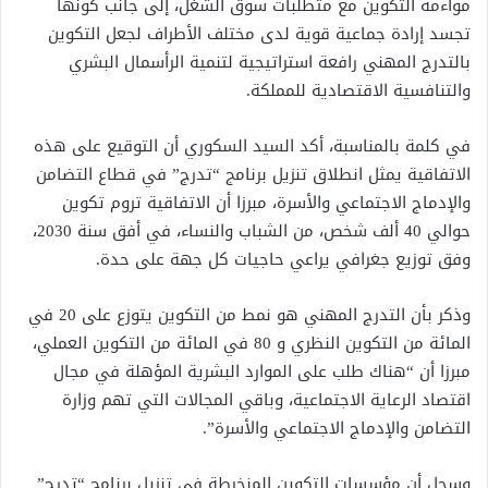
مواءمة التكوين مع متطلبات سوق الشغل، إلى جانب كونها
تجسد إرادة جماعية قوية لدى مختلف الأطراف لجعل التكوين
بالتدرج المهني رافعة استراتيجية لتنمية الرأسمال البشري
والتنافسية الاقتصادية للمملكة.
في كلمة بالمناسبة، أكد السيد السكوري أن التوقيع على هذه
الاتفاقية يمثل انطلاق تنزيل برنامج “تدرج” في قطاع التضامن
والإدماج الاجتماعي والأسرة، مبرزا أن الاتفاقية تروم تكوين
حوالي 40 ألف شخص، من الشباب والنساء، في أفق سنة 2030،
وفق توزيع جغرافي يراعي حاجيات كل جهة على حدة.
وذكر بأن التدرج المهني هو نمط من التكوين يتوزع على 20 في
المائة من التكوين النظري و 80 في المائة من التكوين العملي،
مبرزا أن “هناك طلب على الموارد البشرية المؤهلة في مجال
اقتصاد الرعاية الاجتماعية، وباقي المجالات التي تهم وزارة
التضامن والإدماج الاجتماعي والأسرة”.
وسجل أن مؤسسات التكوين المنخرطة في تنزيل برنامج “تدرج”