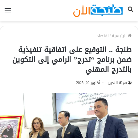
بحث
الق
عن
الرئيسية
/
اقتصاد
طنجة .. التوقيع على اتفاقية تنفيذية
ضمن برنامج “تدرج” الرامي إلى التكوين
بالتدرج المهني
هيئة التحرير
أكتوبر 29, 2025