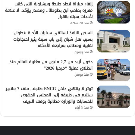
إلغاء مباراة اتحاد طنجة وبرشلونة التي كانت
مقررة بملعب ابن بطوطة.. ومصدر يؤكد: لا علاقة
لأحداث سبتة بالقرار
منذ 20 ساعة
السجن النافذ لسائقي سيارات الأجرة بتطوان
بسبب نقل شبان إلى باب سبتة يثير احتجاجات
نقابية ومطالب بمراجعة الأحكام
منذ يومين
دخول أزيد من 2,7 مليون من مغاربة العالم منذ
انطلاق عملية “مرحبا 2026”
منذ يومين
توتر لا ينتهي داخل ENCG طنجة.. ملف 7 ملايير
سنتيم في طريقه إلى المجلس الجهوي
للحسابات والوزارة مطالبة بوقف النزيف
منذ 3 أيام