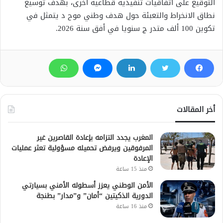
التوقيع على اتفاقيات تنفيذية قطاعية أخرى، بهدف توسيع
نطاق الانخراط والتعبئة حول هدف وطني موح د يتمثل في
تكوين 100 ألف متدر ج سنويا في أفق سنة 2026.
أخر المقالات
المغرب يجدد التزامه بإعادة القاصرين غير
المرفوقين ويرفض تحميله مسؤولية تعثر عمليات
الإعادة
منذ 15 ساعة
الأمن الوطني يعزز أسطوله الأمني بسيارتي
الدورية الذكيتين “أمان” و”مدار” بطنجة
منذ 16 ساعة