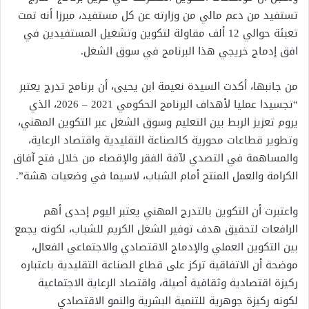
تستفيد من دعم مالي من وزارته عن كل مستفيد، مبرزا أنه تمت
تعبئة حوالي 12 ألف مقاولة لتكوين وتشغيل المستفيدين في
افق إدماج خريجي هذا البرنامج في سوق الشغل.
من جانبها، أكدت السيدة نعيمة ابن يحيى، أن برنامج تدرج يعتبر
“تجسيدا عمليا لأهداف البرنامج الحكومي 2021 – 2026، الذي
يروم تعزيز الربط بين التعليم وسوق الشغل عبر التكوين المهني،
وتطوير قطاعات محورية كالصناعة التقليدية واقتصاد الرعاية،
والمساهمة في التصدي لآفة الفقر والإقصاء من خلال فتح آفاق
الكرامة والعمل المنتج أمام الشباب، لاسيما في وضعيات هشة”.
واعتبرت أن التكوين بالتدرج المهني يعتبر اليوم إحدى أهم
الرافعات لتحقيق هدف توفير الشغل الكريم للشباب، لكونه يجمع
بين التكوين العملي والإدماج الاقتصادي والاجتماعي الفعال،
موضحة أن الاتفاقية تركز على قطاع الصناعة التقليدية باعتباره
ركيزة اقتصادية وثقافية أصيلة، واقتصاد الرعاية الاجتماعية
لكونه ركيزة جوهرية للتنمية البشرية والنمو الاقتصادي