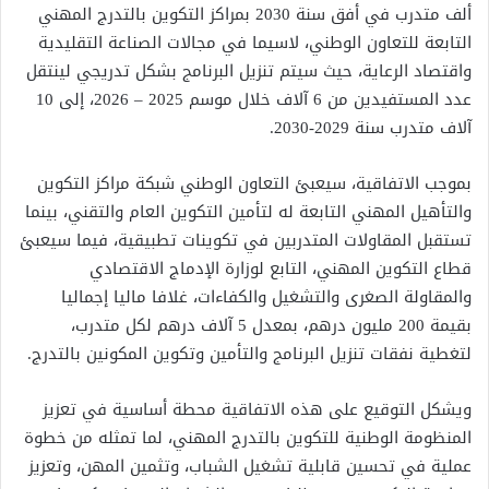
ألف متدرب في أفق سنة 2030 بمراكز التكوين بالتدرج المهني
التابعة للتعاون الوطني، لاسيما في مجالات الصناعة التقليدية
واقتصاد الرعاية، حيث سيتم تنزيل البرنامج بشكل تدريجي لينتقل
عدد المستفيدين من 6 آلاف خلال موسم 2025 – 2026، إلى 10
آلاف متدرب سنة 2029-2030.
بموجب الاتفاقية، سيعبئ التعاون الوطني شبكة مراكز التكوين
والتأهيل المهني التابعة له لتأمين التكوين العام والتقني، بينما
تستقبل المقاولات المتدربين في تكوينات تطبيقية، فيما سيعبئ
قطاع التكوين المهني، التابع لوزارة الإدماج الاقتصادي
والمقاولة الصغرى والتشغيل والكفاءات، غلافا ماليا إجماليا
بقيمة 200 مليون درهم، بمعدل 5 آلاف درهم لكل متدرب،
لتغطية نفقات تنزيل البرنامج والتأمين وتكوين المكونين بالتدرج.
ويشكل التوقيع على هذه الاتفاقية محطة أساسية في تعزيز
المنظومة الوطنية للتكوين بالتدرج المهني، لما تمثله من خطوة
عملية في تحسين قابلية تشغيل الشباب، وتثمين المهن، وتعزيز