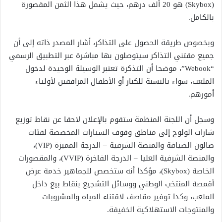
(Skybox) هو 20 ألف درهم، حيث يشمل هذا الثمن المقصورة
بالكامل.
وبخصوص طريقة الحصول على التذاكر، أشار المصدر ذاته إلى أن
جميع مقتني التذاكر سيتوصلون بها مباشرة عبر التطبيق الرسمي
“Webook”، موضحا أن التذكرة تعتبر الوسيلة الوحيدة لدخول
الملعب، سواء بالنسبة للكبار أو الأطفال المرافقين لأولياء
أمورهم.
وسجل أن اللجنة المنظمة ستقوم بالإعلان لاحقا عن نقاط توزيع
شارات الولوج إلى مناطق وقوف السيارات المخصصة لفئات
صالون الضيافة والمنصة الشرفية – الدرجة المميزة (VIP)،
والمنصة الشرفية العليا – الدرجة الفاخرة (VVIP)، والمقصورات
الخاصة (Skybox)، مؤكدا أنه ستخصص للجماهير خدمة عرض
أقمصة المنتخب الوطني ووسائل التشجيع بنقاط بيع داخل
الملعب، وكذا توفير مقاصف لاقتناء المياه والمشروبات
والمنتوجات الاستهلاكية الخفيفة.