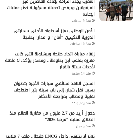
المغرب يجدد التزامه بإعادة القاصرين غير
المرفوقين ويرفض تحميله مسؤولية تعثر عمليات
الإعادة
منذ 9 ساعات
الأمن الوطني يعزز أسطوله الأمني بسيارتي
الدورية الذكيتين “أمان” و”مدار” بطنجة
منذ 10 ساعات
إلغاء مباراة اتحاد طنجة وبرشلونة التي كانت
مقررة بملعب ابن بطوطة.. ومصدر يؤكد: لا علاقة
لأحداث سبتة بالقرار
منذ 14 ساعة
السجن النافذ لسائقي سيارات الأجرة بتطوان
بسبب نقل شبان إلى باب سبتة يثير احتجاجات
نقابية ومطالب بمراجعة الأحكام
منذ يوم واحد
دخول أزيد من 2,7 مليون من مغاربة العالم منذ
انطلاق عملية “مرحبا 2026”
منذ يومين
توتر لا ينتهي داخل ENCG طنجة.. ملف 7 ملايير