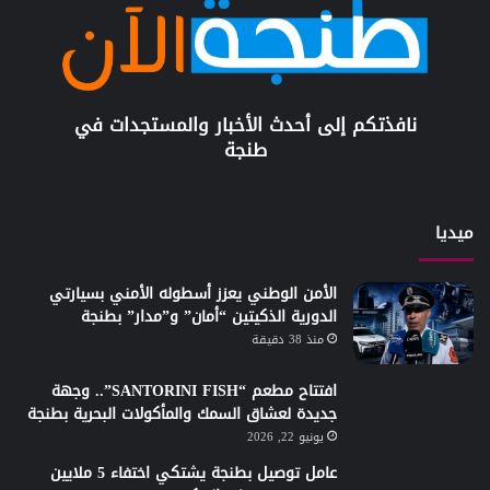
نافذتكم إلى أحدث الأخبار والمستجدات في
طنجة
ميديا
الأمن الوطني يعزز أسطوله الأمني بسيارتي
الدورية الذكيتين “أمان” و”مدار” بطنجة
منذ 38 دقيقة
افتتاح مطعم “SANTORINI FISH”.. وجهة
جديدة لعشاق السمك والمأكولات البحرية بطنجة
يونيو 22, 2026
عامل توصيل بطنجة يشتكي اختفاء 5 ملايين