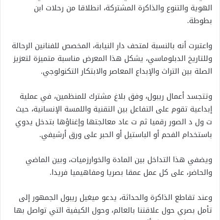
الهوية والتنوع والذاكرة المشتركة، انطلاقا من رحلات ابن
بطوطة.
واعتبرت أنه بالنسبة لمتحف دار النيابة، المخصص للفنانين الرحالة
وللتاريخ الدبلوماسي، يشكل هذا المعرض مناسبة متميزة لتعزيز
الصلة بين التراث والإبداع المعاصر والابتكار التكنولوجي.
وتتجسد أعمال ريبول، وفق بلاغ مشترك للمنظمين، في عملية
إبداعية تقوم على التفاعل بين التقنية واللمسة الإنسانية، حيث
ت ول د الصور رقميا ثم ت عاد معالجتها وإغناؤها بتدخل يدوي
باستخدام الفحم أو الباستيل أو الحبر على ورق أرشيفي.
ويضفي هذا التداخل بين المادة والخوارزميات، وبين الماضي
والحاضر، على كل عمل عمقا بصريا ومفاهيميا فريدا.
وعند تقاطع الذاكرة والحداثة، يدعو ميغيل ريبول الجمهور إلى
تأمل بصري حول علاقتنا بالعالم، وحول الكيفية التي تواصل بها