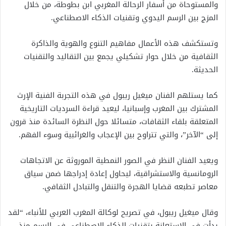
والمستوحاة من أسفار الرحالة المغربي ابن بطوطة، من خلال
المزج بين الرسم اليدوي وتقنيات الذكاء الاصطناعي.
وتستكشف هذه الأعمال مفاهيم التنوع والهوية والذاكرة
الثقافية من خلال حوار تشكيلي يجمع بين التقاليد والتقنيات
الحديثة.
كما يستلهم الفنان ميغيل ريبول في هذه التجربة الفنية الإرث
المشترك بين المغرب وإسبانيا، ليعيد قراءة السرديات التاريخية
المتعلقة بلقاء الثقافات، متسائلا حول النظرة السائدة منذ قرون
إلى “الآخر”، والتي تتراوح بين الإعجاب والغرائبية وسوء الفهم.
ويعيد الفنان النظر في الصور النمطية الموروثة عن الاتجاهات
الرومانسية والاستشراقية، ليحاول إعادة إدراجها ضمن سياق
معاصر تطبعه قضايا الهجرة والتنقل والتبادل الثقافي.
وقال ميغيل ريبول، في تصريح لوكالة المغرب العربي للأنباء، “لقد
بدأت في الاستعانة بتقنيات الذكاء الاصطناعي في الرسم منذ