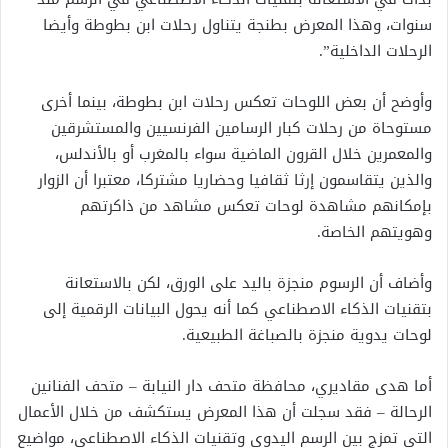
سنوات، وهذا المعرض بطنجة يتناول رحلات ابن بطوطة وأيضا
الرحلات الداخلية”.
وأوضح أن بعض اللوحات تعكس رحلات ابن بطوطة، بينما أخرى
مستوحاة من رحلات كبار الرسامين الفرنسيين والمستشرقين
والمعمرين خلال القرون الماضية سواء بالمغرب أو بالأندلس،
والذين يتقاسمون إرثا ثقافيا وحضاريا مشتركا، معتبرا أن الزوار
بإمكانهم مشاهدة لوحات تعكس مشاهد من ذاكرتهم
وهويتهم الخاصة.
وأضاف أن الرسوم منجزة باليد على الورق، لكن بالاستعانة
بتقنيات الذكاء الاصطناعي كما أنه يحول البيانات الرقمية إلى
لوحات يدوية منجزة بالصباغة الطبيعية.
أما هدى مقاديري، محافظة متحف دار النيابة – متحف الفنانين
الرحالة – فقد سجلت أن هذا المعرض يستكشف من خلال الأعمال
التي تمزج بين الرسم اليدوي وتقنيات الذكاء الاصطناعي، مواضيع