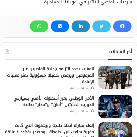
سرديات الماضي التأثير في هوياتنا المعاصرة.
أخر المقالات
المغرب يجدد التزامه بإعادة القاصرين غير
المرفوقين ويرفض تحميله مسؤولية تعثر عمليات
الإعادة
منذ 14 دقيقة
الأمن الوطني يعزز أسطوله الأمني بسيارتي
الدورية الذكيتين “أمان” و”مدار” بطنجة
منذ 38 دقيقة
إلغاء مباراة اتحاد طنجة وبرشلونة التي كانت
مقررة بملعب ابن بطوطة.. ومصدر يؤكد: لا علاقة