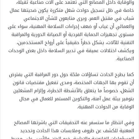
والوقاية داخل المصانع التي تعتمد على آلات صناعية ثقيلة،
خاصة في ظل تسجيل حوادث شغل متكررة يكون ضحيتها عمال
شباب في مقتبل العمر. ويرى متابعون للشأن الاجتماعي
والعمالي أن غياب أو ضعف إجراءات السلامة المهنية، سواء على
مستوى تجهيزات الحماية الفردية أو الصيانة الدورية والمراقبة
التقنية للآلات، يشكل خطراً حقيقياً على أرواح المستخدمين،
ويكشف اختلالات عميقة في تدبير السلامة داخل بعض الوحدات
الصناعية.
كما يطرح الحادث تساؤلات ملحّة حول دور المراقبة التي يفترض
أن تقوم بها الجهات المختصة، ومدى تفعيل مقتضيات قانون
الشغل، خصوصاً ما يتعلق بالأنشطة الخطرة، وإلزام المشغلين
بتوفير بيئة عمل آمنة، والتكوين المستمر للعمال في مجال
الوقاية من الحوادث المهنية.
وفي انتظار ما ستسفر عنه التحقيقات التي باشرتها المصالح
المعنية للكشف عن ظروف وملابسات هذا الحادث وتحديد
المسؤوليات القانونية والإدارية، خيم الحزن والأسى على محيط