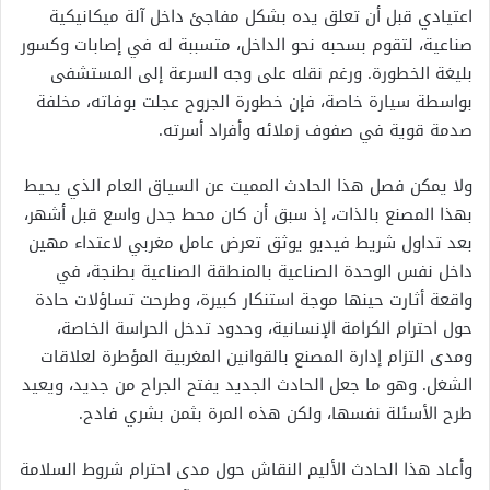
اعتيادي قبل أن تعلق يده بشكل مفاجئ داخل آلة ميكانيكية
صناعية، لتقوم بسحبه نحو الداخل، متسببة له في إصابات وكسور
بليغة الخطورة. ورغم نقله على وجه السرعة إلى المستشفى
بواسطة سيارة خاصة، فإن خطورة الجروح عجلت بوفاته، مخلفة
صدمة قوية في صفوف زملائه وأفراد أسرته.
ولا يمكن فصل هذا الحادث المميت عن السياق العام الذي يحيط
بهذا المصنع بالذات، إذ سبق أن كان محط جدل واسع قبل أشهر،
بعد تداول شريط فيديو يوثق تعرض عامل مغربي لاعتداء مهين
داخل نفس الوحدة الصناعية بالمنطقة الصناعية بطنجة، في
واقعة أثارت حينها موجة استنكار كبيرة، وطرحت تساؤلات حادة
حول احترام الكرامة الإنسانية، وحدود تدخل الحراسة الخاصة،
ومدى التزام إدارة المصنع بالقوانين المغربية المؤطرة لعلاقات
الشغل. وهو ما جعل الحادث الجديد يفتح الجراح من جديد، ويعيد
طرح الأسئلة نفسها، ولكن هذه المرة بثمن بشري فادح.
وأعاد هذا الحادث الأليم النقاش حول مدى احترام شروط السلامة