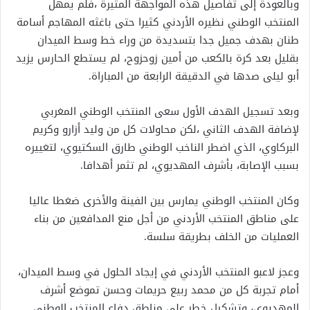
وبالعودة إلى تفاصيل هذه المواجهة المثيرة ،فلم يمهل
المنتخب الوطني نظيره الأردني كثيرا حتى باغثه المهاجم أسامة
طنان بهدف جميل جدا بتسديدة من وراء خط وسط الميدان
بقليل بعد كرة بالكعب من أمين زوحزوح، لم يستطع الحارس يزيد
أبو ليلى صدها في الدقيقة الرابعة من المباراة.
وبعد تسجيل الهدف الأول سعى المنتخب الوطني المغربي
لإضافة الهدف الثاني ،لكن محاولات كل من وليد أزارو وكريم
البركاوي، الذي اضطر الناخب الوطني طارق السكتيوي، لتغييره
بسبب الإصابة، بأشرف المهديوي، لم تثمر أهدافا.
وكان المنتخب الوطني يمارس بين الفينة والأخرى ضغطا عاليا
على مناطق المنتخب الأردني من أجل منع المدافعين من بناء
العمليات من الخلف بطريقة سلسة.
وعجز لاعبو المنتخب الأردني في إيجاد الحلول في وسط الميدان،
أمام تجربة كل من محمد ربيع حريمات وحسن تموضع أشرف
المهديوي، وتشكيل خطر على مناطق دفاع المنتخب الوطني