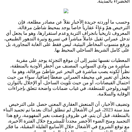
الخضراء بالمدينة.
وحسب ما أوردته جريدة الأخبار نقلاً عن مصادر مطلعة، فإن
الترخيص همّ وعاءً عقارياً خاصاً يوجد بمحيط شاطئ مرقالة،
المعروف تاريخياً بانجراف التربة وعدم استقرارها، وهو ما يجعل أي
تدخل عمراني ثقيل عاملاً مباشراً في تسريع وتيرة التدهور الطبيعي،
ورفع منسوب المخاطر البيئية، ليس فقط على الغابة المجاورة، بل
على كامل الشريط الساحلي المحيط بها.
المعطيات نفسها تشير إلى أن موقع التجزئة يوجد على مقربة
مباشرة من وادي السواني، المصنف من أخطر الأودية بالمنطقة،
نظراً لكونه يصب مباشرة في البحر عبر شاطئ مرقالة، وهو ما
يجعل أي تغيير في محيطه العمراني ضغطاً إضافياً، سواء من حيث
احتمال الفيضانات، أو من حيث تلويث الساحل، أو الإخلال بالتوازن
الهيدرولوجي للمنطقة، في غياب ضمانات واضحة تتعلق بإجراءات
الوقاية والسلامة.
وتضيف الأخبار، أن المنعش العقاري المعني حصل على الترخيص
منذ سنة 2023، غير أن الأشغال لم تنطلق آنذاك بعدما تم تجميد البناء
بالمنطقة، قبل أن يتم، في ظروف وُصفت بغير المفهومة، رفع هذا
التجميد ومنح الضوء الأخضر مجدداً للمشروع خلال الفترة الأخيرة،
مع توقع الشروع في الأشغال خلال الأسابيع القليلة المقبلة، ما فجّر