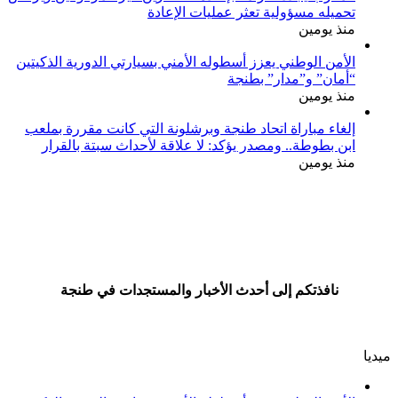
تحميله مسؤولية تعثر عمليات الإعادة
منذ يومين
الأمن الوطني يعزز أسطوله الأمني بسيارتي الدورية الذكيتين
“أمان” و”مدار” بطنجة
منذ يومين
إلغاء مباراة اتحاد طنجة وبرشلونة التي كانت مقررة بملعب
ابن بطوطة.. ومصدر يؤكد: لا علاقة لأحداث سبتة بالقرار
منذ يومين
نافذتكم إلى أحدث الأخبار والمستجدات في طنجة
ميديا