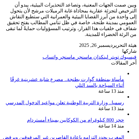
وبين صمت الجهات المعنية، وتصاعد التحذيرات البيئية، يبدو أن
الترخيص لتجزئة عقارية بمحاذاة غابة الرميلات مرشح لأن يتحول
إلى واحدة من أبرز القضايا البيئية والعمرانية التي ستطبع النقاش
العمومي بمدينة طنجة، خاصة في ظل تنامي المطالب بفتح تحقيق
شفاف في خلفيات هذا القرار، وترتيب المسؤوليات حمايةً لما تبقى
من الرئة الخضراء للمدينة.
هيئة التحرير
ديسمبر 26, 2025
شاركها
فيسبوك
تويتر
لينكدإن
ماسنجر
ماسنجر
واتساب
أخر المقالات
مأساة بمنطقة گوارت بطنجة.. مصرع شابة عشرينية غرقًا
أثناء السباحة بالسد التلي
منذ 13 ساعة
رسميا.. وزارة التربية الوطنية تعلن مواعيد الدخول المدرسي
منذ 13 ساعة
حجز 800 كيلوغرام من الكوكايين بميناء أمستردام
منذ 14 ساعة
المغرب يجدد التزامه بإعادة القاصرين غير المرفوقين ويرفض