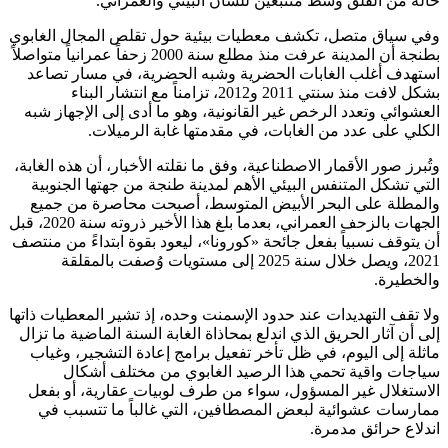
حالة من القلق وسط متتبعين للشأن البيئي والعمراني.
وفي سياق متصل، تكشف معطيات بيئية حول تقلص المجال الغابوي
بطنجة أن المدينة عرفت منذ مطلع سنة 2000 زحفاً عمرانياً متواصلاً
استهدف أغلب الغابات الحضرية وشبه الحضرية، في مسار تصاعد
بشكل لافت منذ سنتي 2011 و2012، تزامناً مع انتشار البناء
العشوائي وتعدد الرخص غير القانونية، وهو ما أدى إلى الإجهاز شبه
الكلي على عدد من الغابات، في مقدمتها غابة الرميلات.
وتُبرز صور الأقمار الاصطناعية، وفق ما نقلته الأخبار، أن هذه الغابة،
التي تشكل المتنفس البيئي الأهم لمدينة طنجة من جهتها الجنوبية
والمطلة على البحر الأبيض المتوسط، أصبحت محاصرة من جميع
الجهات بالزحف العمراني، بعدما بلغ هذا الأخير ذروته سنة 2020، قبل
أن يتوقف نسبياً بفعل جائحة «كورونا»، ليعود بقوة ابتداءً من منتصف
2021، ويصل خلال سنة 2025 إلى مستويات وُصفت بالمقلقة
والخطيرة.
ولا تقف التهديدات عند حدود الإسمنت وحده، إذ تشير المعطيات ذاتها
إلى أن آثار الحريق الذي اندلع بمحاذاة الغابة السنة الماضية ما تزال
ماثلة إلى اليوم، في ظل تأخر تفعيل برامج إعادة التشجير، وغياب
سياجات واقية تحمي هذا الرصيد الغابوي من مختلف أشكال
الاستغلال غير المسؤول، سواء من طرف لوبيات عقارية، أو بفعل
ممارسات عشوائية لبعض المصطافين، التي غالباً ما تتسبب في
اندلاع حرائق مدمرة.