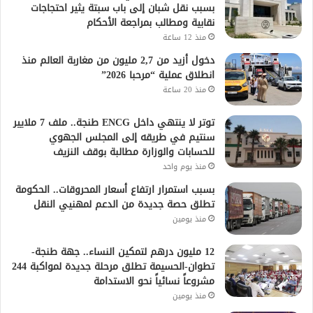
بسبب نقل شبان إلى باب سبتة يثير احتجاجات
نقابية ومطالب بمراجعة الأحكام
منذ 12 ساعة
دخول أزيد من 2,7 مليون من مغاربة العالم منذ
انطلاق عملية “مرحبا 2026”
منذ 20 ساعة
توتر لا ينتهي داخل ENCG طنجة.. ملف 7 ملايير
سنتيم في طريقه إلى المجلس الجهوي
للحسابات والوزارة مطالبة بوقف النزيف
منذ يوم واحد
بسبب استمرار ارتفاع أسعار المحروقات.. الحكومة
تطلق حصة جديدة من الدعم لمهنيي النقل
منذ يومين
12 مليون درهم لتمكين النساء.. جهة طنجة-
تطوان-الحسيمة تطلق مرحلة جديدة لمواكبة 244
مشروعاً نسائياً نحو الاستدامة
منذ يومين