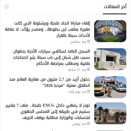
أخر المقالات
إلغاء مباراة اتحاد طنجة وبرشلونة التي كانت
مقررة بملعب ابن بطوطة.. ومصدر يؤكد: لا علاقة
لأحداث سبتة بالقرار
منذ ساعتين
السجن النافذ لسائقي سيارات الأجرة بتطوان
بسبب نقل شبان إلى باب سبتة يثير احتجاجات
نقابية ومطالب بمراجعة الأحكام
منذ 21 ساعة
دخول أزيد من 2,7 مليون من مغاربة العالم منذ
انطلاق عملية “مرحبا 2026”
منذ يوم واحد
توتر لا ينتهي داخل ENCG طنجة.. ملف 7 ملايير
سنتيم في طريقه إلى المجلس الجهوي
للحسابات والوزارة مطالبة بوقف النزيف
منذ يومين