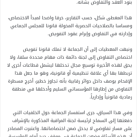
بنود العقد والتفاوض بشأنه.
هذا المعطى شكل، حسب التقارير، خرقا واضحا لمبدأ الاختصاص،
ومساسا بالصلاحيات الحصرية المخولة قانونا للمجلس الجماعي
وإدارته في التفاوض وإبرام عقود التفويض.
ونبهت المعطيات إلى أن الجماعة لا تملك قانونا تفويض
اختصاص التفاوض إلى لجنة دائمة ذات مهام محددة سلفا، ولا
يحق لهذه الأخيرة توسيع مجال تدخلها ليشمل قطاعات أخرى لا
تربطها بها أي علاقة تنظيمية أو قانونية، وهو ما جعل هذا
الإقحام يوصف داخل دوائر رقابية بأنه تجاوز خطير، أخرج مسطرة
التفاوض من إطارها المؤسساتي السليم وأدخلها في منطقة
رمادية قانونياً وإدارياً.
وفي هذا السياق، جرى استفسار الجماعة حول الخلفيات التي
دفعتها إلى السماح لرئيسة لجنة المراقبة المذكورة بالإشراف
على مسار تفاوضي لا يدخل ضمن اختصاصاتها. واعتبرت المصادر
أن هذه الأسئلة وضعت الجماعة في موقف حرج أمام المؤسسة