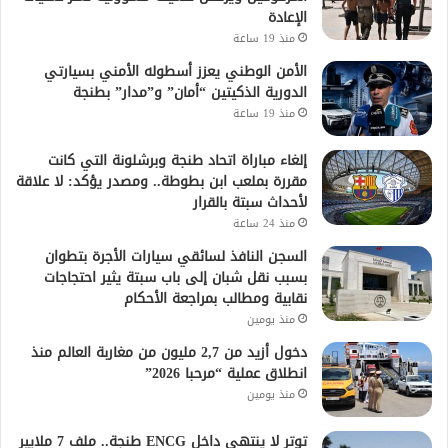
الإعادة
منذ 19 ساعة
الأمن الوطني يعزز أسطوله الأمني بسيارتي
الدورية الذكيتين “أمان” و”مدار” بطنجة
منذ 19 ساعة
إلغاء مباراة اتحاد طنجة وبرشلونة التي كانت
مقررة بملعب ابن بطوطة.. ومصدر يؤكد: لا علاقة
لأحداث سبتة بالقرار
منذ 24 ساعة
السجن النافذ لسائقي سيارات الأجرة بتطوان
بسبب نقل شبان إلى باب سبتة يثير احتجاجات
نقابية ومطالب بمراجعة الأحكام
منذ يومين
دخول أزيد من 2,7 مليون من مغاربة العالم منذ
انطلاق عملية “مرحبا 2026”
منذ يومين
توتر لا ينتهي داخل ENCG طنجة.. ملف 7 ملايير