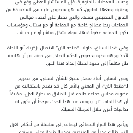
وحسب المعطيات المتوفرة، فإن المستشار المعني وقع في
وضعية يمنعها القانون، كما هو منصوص عليه في المادة 65 من
القانون التنظيمي نفسه، والتي تحظر على أعضاء مجالس
الجماعات ربط مصالح خاصة مع الجماعة أو مع هيئات ومؤسسات
تكون الجماعة عضواً فيها، سواء بشكل مباشر أو غير مباشر.
وفي هذا السياق، حاولت “طنجة الآن” الاتصال بزكرياء أبو النجاة
لأخذ وجهة نظره بخصوص الحكم الصادر في حقه، غير أن هاتفه
ظل مغلقاً إلى حدود لحظة إعداد هذا الخبر.
وفي المقابل، أفاد مصدر متتبع للشأن المحلي، في تصريح
لـ“طنجة الآن”، أن المعني بالأمر كان قد تقدم باستقالته من
عضوية مجلس جماعة طنجة قبل انطلاق مسطرة العزل، مضيفاً
أن هذا الملف “لن يتوقف عند هذا الحد”، مرجحاً أن تكون له
تداعيات أخرى خلال المرحلة المقبلة.
ويأتي هذا القرار القضائي ليضاف إلى سلسلة من أحكام العزل
التي طالت عدداً من المنتخبين بمدينة طنجة وعلى مستوى