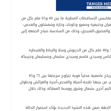
ووفق المعطيات الرسمية، يُرتقب أن تتراوح مقاييس التساقطات المطرية ما بين 40 و65 ملم بكل من
فران وخنيفرة وصفرو وتاونات وتازة وشفشاون والفحص-
 والمضيق-الفنيدق، وذلك من السادسة صباح الجمعة إلى
كما يُتوقع تسجيل مقاييس تتراوح ما بين 30 و40 ملم بكل من الدريوش وسلا والرباط والقنيطرة
كناس وسيدي قاسم وسيدي سليمان وبنسليمان وخريبكة
وفي ما يتعلق بالرياح، تتوقع النشرة هبوب رياح عاصفية محلياً قوية تتراوح سرعتها بين 75 و85
يم، من بينها طنجة-أصيلة والفحص-أنجرة والعرائش وتطوان
اليم أخرى بشمال وشرق ووسط المملكة، وذلك خلال
 الجهة ضمن هذه النشرة الجديدة يؤكد استمرار الحالة