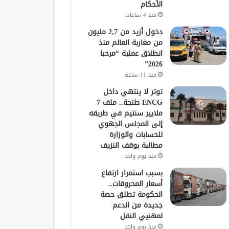
الأحكام
منذ 4 ساعات
دخول أزيد من 2,7 مليون
من مغاربة العالم منذ
انطلاق عملية “مرحبا
2026”
منذ 11 ساعة
توتر لا ينتهي داخل
ENCG طنجة.. ملف 7
ملايير سنتيم في طريقه
إلى المجلس الجهوي
للحسابات والوزارة
مطالبة بوقف النزيف
منذ يوم واحد
بسبب استمرار ارتفاع
أسعار المحروقات..
الحكومة تطلق حصة
جديدة من الدعم
لمهنيي النقل
منذ يوم واحد