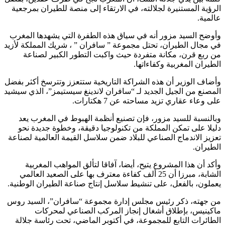
الرؤية المستنيرة لجلالته، في الارتقاء إلى منصة للطيران بمرجعية
عالمية.
وأوضح السيد مزور أنه في سياق هذه الطفرة التي يشهدها المغرب
في مجال الطيران، تحتل مجموعة ” سافران ” ، شريك المملكة لأزيد
من ربع قرن، مكانة متفردة حيث واكبت التطور الكبير لصناعة
الطيران المغربية وكفاءاتها.
وأضاف الوزير أن هذه الشراكة التاريخية ستتعزز وتترسخ أكثر بفضل
المصنع من الجيل الجديد لـ “سافران لاندينغ سيستيمز”، الذي سيشيد
على وعاء عقاري تزيد مساحته عن 7 هكتارات.
وبالنسبة للسيد مزور، فإن تصنيع أنظمة الهبوط في المغرب يعد
دليلا على تمكن المملكة من تكنولوجيا دقيقة، وخطوة جديدة نحو
تعزيز الاندماج الصناعي للبلاد ضمن سلاسل القيمة العالمية لصناعة
الطيران.
وأكد أن هذا المشروع يتيح، أيضا، آفاقا لتألق المواهب المغربية
الشابة، مبرزا أن 25 ألف كفاءة معترف بها على الصعيد العالمي
يعملون، بالفعل، على تنشيط سلاسل إنتاج صناعة الطيران الوطنية.
من جهته، ذكر رئيس مجلس إدارة مجموعة “سافران”، السيد روس
ماكينيس، بإطلاق أشغال إنجاز المركب الصناعي لمحركات
الطائرات التابع للمجموعة، في أكتوبر الماضي، تحت رئاسة جلالة