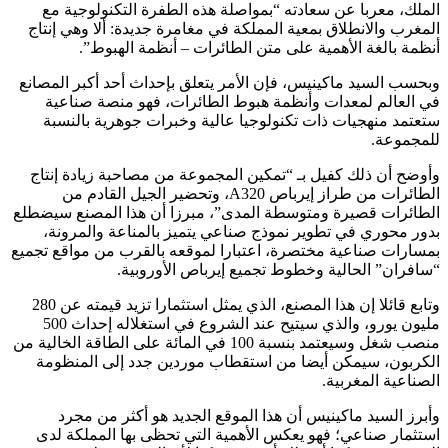
الملك، معربا عن سعادته “بمواصلة هذه الطفرة التكنولوجية مع
المغرب والانطلاق بمعية المملكة في مغامرة جديدة: ألا وهي إنتاج
أنظمة بالغة الأهمية على متن الطائرات – أنظمة الهبوط”.
وبحسب السيد ماكينيس، فإن الأمر يتعلق بإحداث أحد أكبر المصانع
في العالم لمعدات وأنظمة هبوط الطائرات، فهو منصة صناعية
ستعتمد منهجيات ذات تكنولوجيا عالية وخبرات جوهرية بالنسبة
للمجموعة.
وأوضح أن ذلك كفيل بـ “تمكين المجموعة من مصاحبة زيادة إنتاج
الطائرات من طراز إيرباص A320، وتحضير الجيل القادم من
الطائرات قصيرة ومتوسطة المدى”، مبرزا أن هذا المصنع سيضطلع
بدور محوري في تطوير نموذج صناعي يتميز بالمناعة والمرونة،
بمسارات صناعية مختصرة، اعتبارا لموقعه بالقرب من مواقع تجميع
“سافران” الحالية وخطوط تجميع إيرباص الأوروبية.
وتابع قائلا إن هذا المصنع، الذي يمثل استثمارا تزيد قيمته عن 280
مليون يورو، والذي سيتيح عند الشروع في استغلاله إحداث 500
منصب شغل وسيعتمد بنسبة 100 في المائة على الطاقة الخالية من
الكربون، سيمكن أيضا من استقطاب موردين جدد إلى المنظومة
الصناعية المغربية.
وأبرز السيد ماكينيس أن هذا الموقع الجديد هو أكثر من مجرد
استثمار صناعي؛ فهو يعكس الأهمية التي تحظى بها المملكة لدى