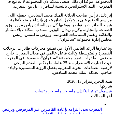
المجموعة، مؤكدا أن ذلك أضحى ممكنا لأن المجموعة لا ت نتج في
المغرب – البلد الاستراتيجي بالنسبة لسافران- بل مع المغرب.
إثر ذلك، ترأس صاحب الجلالة الملك محمد السادس، حفظه الله،
مراسم التوقيع على بروتوكول اتفاق يتعلق بإنشاء مصنع لأنظمة
هبوط الطائرات بالنواصر. ووقعها كل من السادة رياض مزور، وزير
الصناعة والتجارة، وكريم زيدان، الوزير المنتدب المكلف بالاستثمار
والتقائية وتقييم السياسات العمومية، وروس ماكينيس، رئيس
مجلس إدارة مجموعة “سافران”.
وباعتبارها الرائد العالمي الأول في تصنيع محركات طائرات الرحلات
القصيرة والمتوسطة وثالث فاعل عالمي في مجال الطيران خارج
مصنعي الطائرات، تعزز مجموعة “سافران”، حضورها في المغرب
حيث اختارت الاستقرار منذ 25 عاما، ما يعكس التقدم النوعي
لأرضية الصناعات الجوية المغربية بفضل الرؤية المستنيرة وقيادة
صاحب الجلالة الملك محمد السادس.
هيئة التحرير
فبراير 13, 2026
شاركها
فيسبوك
تويتر
لينكدإن
ماسنجر
ماسنجر
واتساب
أخر المقالات
المغرب يجدد التزامه بإعادة القاصرين غير المرفوقين ويرفض