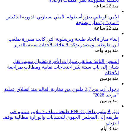
تحميله مسؤولية تعثر عمليات الإعادة
منذ 22 ساعة
الأمن الوطني يعزز أسطوله الأمني بسيارتي الدورية الذكيتين
“أمان” و”مدار” بطنجة
منذ 22 ساعة
إلغاء مباراة اتحاد طنجة وبرشلونة التي كانت مقررة بملعب
ابن بطوطة.. ومصدر يؤكد: لا علاقة لأحداث سبتة بالقرار
منذ يوم واحد
السجن النافذ لسائقي سيارات الأجرة بتطوان بسبب نقل
شبان إلى باب سبتة يثير احتجاجات نقابية ومطالب بمراجعة
الأحكام
منذ يومين
دخول أزيد من 2,7 مليون من مغاربة العالم منذ انطلاق عملية
“مرحبا 2026”
منذ يومين
توتر لا ينتهي داخل ENCG طنجة.. ملف 7 ملايير سنتيم في
طريقه إلى المجلس الجهوي للحسابات والوزارة مطالبة بوقف
النزيف
منذ 3 أيام