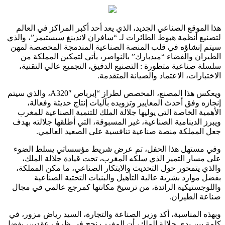
هذا الموقع الصناعي الجديد، الذي يعد أحد أكبر المراكز في العالم
لتصنيع أنظمة هبوط الطائرات لـ “سافران لاندينغ سيستيمز”، والذي
سيتم إنشاؤه في قلب المنصة الصناعية المندمجة المخصصة لمهن
الطيران والفضاء “ميدبارك” بالنواصر، يأتي لتمكين المملكة من
سلسلة صناعية متطورة : التصنيع الدقيق، التجميع عالي التقنية،
الاختبارات، الاعتماد والصيانة المتقدمة.
ويعكس هذا المصنع، المخصص لطراز “إيرباص A320″، والذي سيتم
إنجازه وفق أحدث المعايير وتزويده بآليات إنتاج حديثة وفعالة،
الأهمية الخاصة التي يوليها جلالة الملك للتنمية الصناعية للمغرب
ويبرز الدينامية الصناعية، غير المسبوقة، التي أطلقها جلالته بهدف
جعل المملكة منصة صناعية تنافسية على الصعيد العالمي.
وفي مستهل هذا الحفل، تم عرض شريط مؤسساتي يسلط الضوء
على مسار التميز الذي سلكه المغرب، تحت قيادة جلالة الملك،
والذي يتمحور حول التحديث والابتكار الصناعي، ما مكن المملكة،
بفضل موارد بشرية عالية التأهيل والبنيات التحتية الصناعية
واللوجستيكية الرائدة، من ترسيخ مكانتها كمرجع عالمي في مجال
صناعة الطيران.
وبهذه المناسبة، أكد وزير الصناعة والتجارة، السيد رياض مزور، في
كلمة بين يدي جلالة الملك، أن المغرب نجح في ظرف عقدين، بفضل