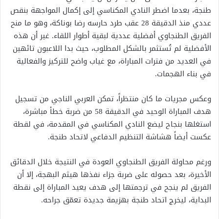
طنجة، بعدما اضطر النادي المكناسي إلى إكمال المواجهة بنقص
عددي منذ الدقيقة 28 عقب طرد حارسه رضا بوناكة، وهو ما منح
الفريق الطنجاوي أفضلية عددية لبقية أطوار اللقاء. غير أن هذه
الأفضلية لم تُستثمر بالشكل المطلوب، حيث بدا اللاعبون تائهين
في العديد من فترات المباراة، مع غياب واضح للتركيز والفعالية
في بناء الهجمات.
وعكس مجريات ما كان منتظراً، تمكن العربي الناجي من تسجيل
هدف المباراة الوحيد في الدقيقة 58 من ضربة خطأ مباشرة،
استغلها بنجاح ليضع النادي المكناسي في المقدمة، في لقطة
عكست أيضاً هشاشة التنظيم الدفاعي لاتحاد طنجة.
ورغم محاولة الفريق الطنجاوي العودة في النتيجة خلال الدقائق
الأخيرة، بعد حصوله على ضربة جزاء نفذها هيثم البهجة، إلا أن
الفريق لم ينجح في ترجمتها إلى هدف يعيد المباراة إلى نقطة
البداية، ليخرج اتحاد طنجة بهزيمة جديدة تعمّق جراحه.