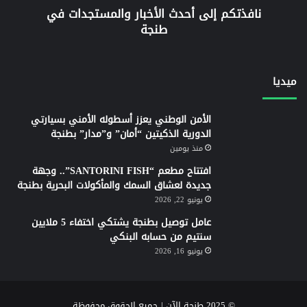
نافذتكم إلى أحدث الأخبار والمستجدات في
طنجة
ميديا
الأمن الوطني يعزز أسطوله الأمني بسيارتي
الدورية الذكيتين “أمان” و”مدار” بطنجة
منذ يومين
افتتاح مطعم “SANTORINI FISH”.. وجهة
جديدة لعشاق السمك والمأكولات البحرية بطنجة
يونيو 22, 2026
عامل توصيل بطنجة يشتكي اختفاء 5 ملايين
سنتيم من حسابه البنكي
يونيو 16, 2026
© 2025 طنجة الآن | جميع الحقوق محفوظة