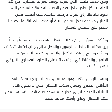
وفي مدينة طنجة، التي تعرف توسعاً عمرانياً متسارعاً، يبرز هذا
الملف بشكل خاص داخل بعض الأحياء القديمة والمناطق التي
تعود بناياتها إلى فترات تاريخية سابقة، حيث أصبحت بعض
المنازل مهددة بفعل تقادم البنية أو ضعف الصيانة، ما يجعلها
مصدر قلق حقيقي للسكان.
ويؤكد المسؤولون أن معالجة هذا الملف تتطلب تنسيقاً وثيقاً
بين مختلف السلطات الجهوية والمحلية، إلى جانب اعتماد تدخلات
وقائية وبرامج لإعادة التأهيل والترميم، بهدف الحد من مخاطر
الانهيار والحفاظ في الوقت ذاته على الطابع المعماري التاريخي
لبعض الأحياء.
ويبقى الرهان الأكبر، وفق متابعين، هو التسريع بتنفيذ برامج
التأهيل الحضري وضمان سلامة السكان، حتى لا تتحول هذه
البنايات المتداعية إلى خطر دائم يهدد حياة آلاف الأسر في مدن
جهة الشمال، وعلى رأسها مدينة طنجة.