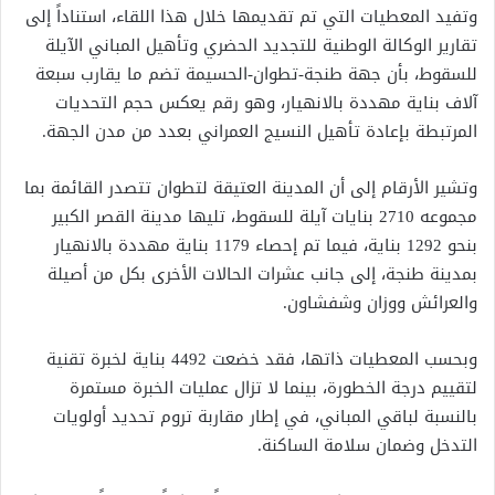
وتفيد المعطيات التي تم تقديمها خلال هذا اللقاء، استناداً إلى
تقارير الوكالة الوطنية للتجديد الحضري وتأهيل المباني الآيلة
للسقوط، بأن جهة طنجة-تطوان-الحسيمة تضم ما يقارب سبعة
آلاف بناية مهددة بالانهيار، وهو رقم يعكس حجم التحديات
المرتبطة بإعادة تأهيل النسيج العمراني بعدد من مدن الجهة.
وتشير الأرقام إلى أن المدينة العتيقة لتطوان تتصدر القائمة بما
مجموعه 2710 بنايات آيلة للسقوط، تليها مدينة القصر الكبير
بنحو 1292 بناية، فيما تم إحصاء 1179 بناية مهددة بالانهيار
بمدينة طنجة، إلى جانب عشرات الحالات الأخرى بكل من أصيلة
والعرائش ووزان وشفشاون.
وبحسب المعطيات ذاتها، فقد خضعت 4492 بناية لخبرة تقنية
لتقييم درجة الخطورة، بينما لا تزال عمليات الخبرة مستمرة
بالنسبة لباقي المباني، في إطار مقاربة تروم تحديد أولويات
التدخل وضمان سلامة الساكنة.