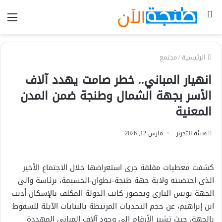
بحث
الق
عن
الرئيسية
/
مجتمع
انهيار المباني.. خطر صامت يهدد آلاف
الأسر بجهة الشمال وطنجة ضمن المدن
المعنية
هيئة التحرير
مارس 12, 2026
كشفت معطيات مقلقة جرى استعراضها خلال الاجتماع الأخير
الذي احتضنته ولاية جهة طنجة-تطوان-الحسيمة، برئاسة والي
الجهة يونس التازي وبحضور كاتب الدولة المكلف بالإسكان أديب
ابن إبراهيم، عن حجم التحديات المرتبطة بالبنايات الآيلة للسقوط
بالجهة، حيث تشير الأرقام إلى وجود آلاف المباني المهددة