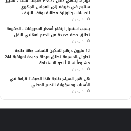
توتر لا ينتهي داخل ENCG طنجة.. ملف 7 ملايير
سنتيم في طريقه إلى المجلس الجهوي
للحسابات والوزارة مطالبة بوقف النزيف
منذ يومين
بسبب استمرار ارتفاع أسعار المحروقات.. الحكومة
تطلق حصة جديدة من الدعم لمهنيي النقل
منذ يومين
12 مليون درهم لتمكين النساء.. جهة طنجة-
تطوان-الحسيمة تطلق مرحلة جديدة لمواكبة 244
مشروعاً نسائياً نحو الاستدامة
منذ يومين
هل هجر السياح طنجة هذا الصيف؟ قراءة في
الأسباب ومسؤولية التدبير المحلي
منذ يومين