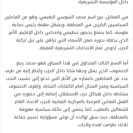
داخل المؤسسة التشريعية.
في المقابل، يبرز اسم محمد السوسي النعيمي، وهو من الفاعلين
السياسيين البارزين في المنطقة، ويشغل مهمة رئيس جماعة
ملوسة، كما يتمتع بحضور تنظيمي وانتخابي داخل الإقليم، الأمر
الذي يجعله بدوره ضمن الأسماء التي تراهن على نيل تزكية
الحزب لخوض غمار الانتخابات التشريعية المقبلة.
أما الاسم الثالث المتداول في هذا السياق فهو محمد ربيع
الخنشوف، الذي يمثل وجها شابا داخل الحزب ويُنظر إليه من طرف
عدد من المتابعين باعتباره من الأطر التي تدعو إلى تشبيب النخب
السياسية وفتح المجال أمام الكفاءات الشابة. ويُعرف الخنشوف
بنشاطه داخل هياكل حزب الاستقلال، إضافة إلى حضوره في
العمل النقابي المرتبط بالمركزية النقابية للحزب الاتحاد العام
للشغالين بالمغرب، كما ينتمي إلى عائلة سياسية معروفة
بالمنطقة، حيث سبق لوالده أن تولى مسؤولية تسيير جماعة
ثلاثاء تغرامت لعدة ولايات.