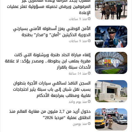
المغرب يجدد التزامه بإعادة القاصرين غير
المرفوقين ويرفض تحميله مسؤولية تعثر عمليات
الإعادة
منذ 9 ساعات
الأمن الوطني يعزز أسطوله الأمني بسيارتي
الدورية الذكيتين “أمان” و”مدار” بطنجة
منذ 9 ساعات
إلغاء مباراة اتحاد طنجة وبرشلونة التي كانت
مقررة بملعب ابن بطوطة.. ومصدر يؤكد: لا علاقة
لأحداث سبتة بالقرار
منذ 14 ساعة
السجن النافذ لسائقي سيارات الأجرة بتطوان
بسبب نقل شبان إلى باب سبتة يثير احتجاجات
نقابية ومطالب بمراجعة الأحكام
منذ يوم واحد
دخول أزيد من 2,7 مليون من مغاربة العالم منذ
انطلاق عملية “مرحبا 2026”
منذ يومين