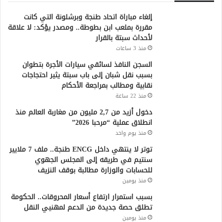
إلغاء مباراة اتحاد طنجة وبرشلونة التي كانت
مقررة بملعب ابن بطوطة.. ومصدر يؤكد: لا علاقة
لأحداث سبتة بالقرار
منذ 3 ساعات
السجن النافذ لسائقي سيارات الأجرة بتطوان
بسبب نقل شبان إلى باب سبتة يثير احتجاجات
نقابية ومطالب بمراجعة الأحكام
منذ 22 ساعة
دخول أزيد من 2,7 مليون من مغاربة العالم منذ
انطلاق عملية “مرحبا 2026”
منذ يوم واحد
توتر لا ينتهي داخل ENCG طنجة.. ملف 7 ملايير
سنتيم في طريقه إلى المجلس الجهوي
للحسابات والوزارة مطالبة بوقف النزيف
منذ يومين
بسبب استمرار ارتفاع أسعار المحروقات.. الحكومة
تطلق حصة جديدة من الدعم لمهنيي النقل
منذ يومين