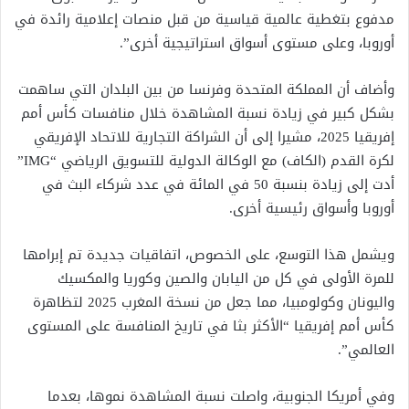
مدفوع بتغطية عالمية قياسية من قبل منصات إعلامية رائدة في
أوروبا، وعلى مستوى أسواق استراتيجية أخرى”.
وأضاف أن المملكة المتحدة وفرنسا من بين البلدان التي ساهمت
بشكل كبير في زيادة نسبة المشاهدة خلال منافسات كأس أمم
إفريقيا 2025، مشيرا إلى أن الشراكة التجارية للاتحاد الإفريقي
لكرة القدم (الكاف) مع الوكالة الدولية للتسويق الرياضي “IMG”
أدت إلى زيادة بنسبة 50 في المائة في عدد شركاء البث في
أوروبا وأسواق رئيسية أخرى.
ويشمل هذا التوسع، على الخصوص، اتفاقيات جديدة تم إبرامها
للمرة الأولى في كل من اليابان والصين وكوريا والمكسيك
واليونان وكولومبيا، مما جعل من نسخة المغرب 2025 لتظاهرة
كأس أمم إفريقيا “الأكثر بثا في تاريخ المنافسة على المستوى
العالمي”.
وفي أمريكا الجنوبية، واصلت نسبة المشاهدة نموها، بعدما