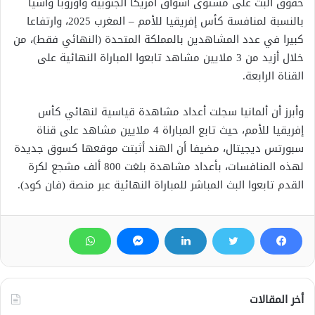
حقوق البث على مستوى أسواق أمريكا الجنوبية وأوروبا وآسيا
بالنسبة لمنافسة كأس إفريقيا للأمم – المغرب 2025، وارتفاعا
كبيرا في عدد المشاهدين بالمملكة المتحدة (النهائي فقط)، من
خلال أزيد من 3 ملايين مشاهد تابعوا المباراة النهائية على
القناة الرابعة.
وأبرز أن ألمانيا سجلت أعداد مشاهدة قياسية لنهائي كأس
إفريقيا للأمم، حيث تابع المباراة 4 ملايين مشاهد على قناة
سبورتس ديجيتال، مضيفا أن الهند أثبتت موقعها كسوق جديدة
لهذه المنافسات، بأعداد مشاهدة بلغت 800 ألف مشجع لكرة
القدم تابعوا البث المباشر للمباراة النهائية عبر منصة (فان كود).
أخر المقالات