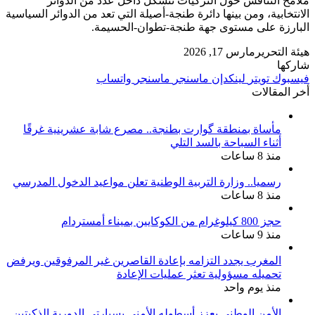
ملامح التنافس حول التزكيات تتشكل داخل عدد من الدوائر
الانتخابية، ومن بينها دائرة طنجة-أصيلة التي تعد من الدوائر السياسية
البارزة على مستوى جهة طنجة-تطوان-الحسيمة.
هيئة التحرير
مارس 17, 2026
شاركها
فيسبوك
تويتر
لينكدإن
ماسنجر
ماسنجر
واتساب
أخر المقالات
مأساة بمنطقة گوارت بطنجة.. مصرع شابة عشرينية غرقًا
أثناء السباحة بالسد التلي
منذ 8 ساعات
رسميا.. وزارة التربية الوطنية تعلن مواعيد الدخول المدرسي
منذ 8 ساعات
حجز 800 كيلوغرام من الكوكايين بميناء أمستردام
منذ 9 ساعات
المغرب يجدد التزامه بإعادة القاصرين غير المرفوقين ويرفض
تحميله مسؤولية تعثر عمليات الإعادة
منذ يوم واحد
الأمن الوطني يعزز أسطوله الأمني بسيارتي الدورية الذكيتين