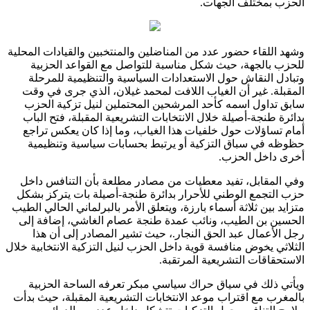
الحزب بمختلف الجهات.
وشهد اللقاء حضور عدد من المناضلين والمنتخبين والقيادات المحلية
للحزب بالجهة، حيث شكل مناسبة للتواصل مع القواعد الحزبية
وتبادل النقاش حول الاستعدادات السياسية والتنظيمية للمرحلة
المقبلة. غير أن الغياب اللافت لمحمد غيلان، الذي جرى في وقت
سابق تداول اسمه كأحد المرشحين المحتملين لنيل تزكية الحزب
بدائرة طنجة-أصيلة خلال الانتخابات التشريعية المقبلة، فتح الباب
أمام تساؤلات حول خلفيات هذا الغياب، وما إذا كان يعكس تراجع
حظوظه في سباق التزكية أو يرتبط بحسابات سياسية وتنظيمية
أخرى داخل الحزب.
وفي المقابل، تفيد معطيات من مصادر مطلعة بأن التنافس داخل
حزب التجمع الوطني للأحرار بدائرة طنجة-أصيلة بات يتركز بشكل
متزايد بين ثلاثة أسماء بارزة، ويتعلق الأمر بالبرلماني الحالي الطيب
الحسين بن الطيب، ونائب عمدة طنجة عصام الغاشي، إضافة إلى
رجل الأعمال عبد الحق النجار.، حيث تشير المصادر إلى أن هذا
الثلاثي يخوض منافسة قوية داخل الحزب لنيل التزكية الانتخابية خلال
الاستحقاقات التشريعية المرتقبة.
ويأتي ذلك في سياق حراك سياسي مبكر تعرفه الساحة الحزبية
بالمغرب مع اقتراب موعد الانتخابات التشريعية المقبلة، حيث بدأت