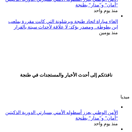
“أمان” و”مدار” بطنجة
منذ يوم واحد
إلغاء مباراة اتحاد طنجة وبرشلونة التي كانت مقررة بملعب
ابن بطوطة.. ومصدر يؤكد: لا علاقة لأحداث سبتة بالقرار
منذ يومين
نافذتكم إلى أحدث الأخبار والمستجدات في طنجة
ميديا
الأمن الوطني يعزز أسطوله الأمني بسيارتي الدورية الذكيتين
“أمان” و”مدار” بطنجة
منذ يوم واحد