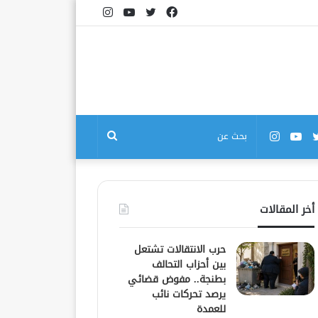
فيسبوك
تويتر
يوتيوب
انستقرام
بوك
تويتر
يوتيوب
انستقرام
بحث
عن
أخر المقالات
حرب الانتقالات تشتعل
بين أحزاب التحالف
بطنجة.. مفوض قضائي
يرصد تحركات نائب
للعمدة