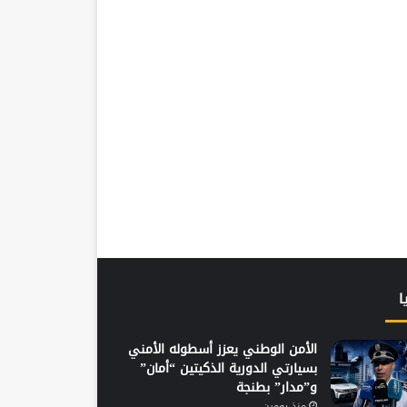
ا
الأمن الوطني يعزز أسطوله الأمني
بسيارتي الدورية الذكيتين “أمان”
و”مدار” بطنجة
منذ يومين