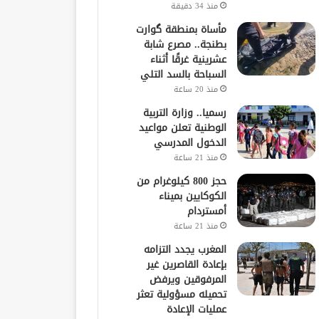
منذ 34 دقيقة
مأساة بمنطقة گوارت
بطنجة.. مصرع شابة
عشرينية غرقًا أثناء
السباحة بالسد التلي
منذ 20 ساعة
رسميا.. وزارة التربية
الوطنية تعلن مواعيد
الدخول المدرسي
منذ 21 ساعة
حجز 800 كيلوغرام من
الكوكايين بميناء
أمستردام
منذ 21 ساعة
المغرب يجدد التزامه
بإعادة القاصرين غير
المرفوقين ويرفض
تحميله مسؤولية تعثر
عمليات الإعادة