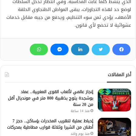
الذي ينشط كلما غابت المحاسبة. وفي انتظار تدخل السلطات
لوضع حد لهذه التجاوزات، يبقى المواطن الطنجاوي الحلقة
الأضعف، يؤدي ثمن سوء التنظيم، ويدفع من جيبه مقابل خدمات
عشوائية لا تخضع لأي قانون.
أخر المقالات
إنجاز عالمي لألعاب القوى المغربية.. عماد
بوشجدة يتوج بذهبية 800 متر في مونديال أقل
من 20 سنة
منذ 14 ساعة
إحباط عملية لتهريب المخدرات بإساكن.. حجز 7
أطنان من الشيرا وثلاثة قوارب مطاطية بمحركات
منذ يوم واحد