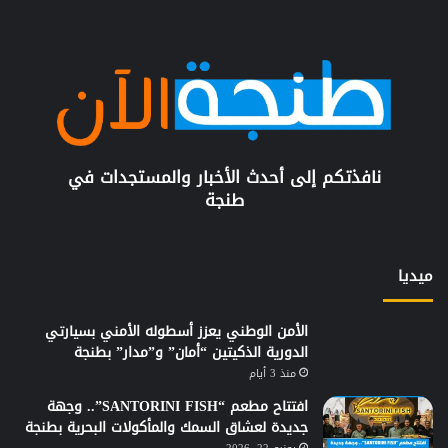
نافذتكم إلى أحدث الأخبار والمستجدات في
طنجة
ميديا
الأمن الوطني يعزز أسطوله الأمني بسيارتي
الدورية الذكيتين “أمان” و”مدار” بطنجة
منذ 3 أيام
افتتاح مطعم “SANTORINI FISH”.. وجهة
جديدة لعشاق السمك والمأكولات البحرية بطنجة