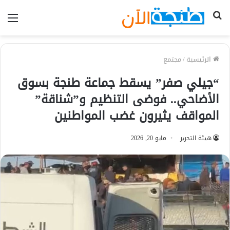
بحث
الق
عن
الرئيسية
/
مجتمع
“جيلي صفر” يسقط جماعة طنجة بسوق
الأضاحي.. فوضى التنظيم و”شناقة”
المواقف يثيرون غضب المواطنين
هيئة التحرير
مايو 20, 2026