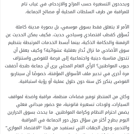
ويحددون التسعيرة حسب المزاج والازدحام، في غياب تام
للمراقبة من طرف السلطات المحلية أو مصالح الجماعة.
الأمر لا يتعلق فقط بسوق موسمي، بل بصورة مدينة كاملة
تُسوَّق كقطب اقتصادي وسياحي حديث. فكيف يمكن الحديث عن
الرقمنة والحكامة الذكية، بينما أبسط الخدمات المرتبطة بتنظيم
سوق الأضاحي ما تزال تُدار بعقلية عشوائية؟ وكيف يعقل أن
تتحول مناسبة دينية واجتماعية إلى فرصة للفوضى واستنزاف
جيوب المواطنين؟ الرأي العام المحلي يرى أن جماعة طنجة أخفقت
مرة أخرى في تدبير ملف الأسواق المؤقتة، خصوصًا أن سيناريو
الفوضى يتكرر كل سنة دون حلول عملية أو رؤية استباقية.
وكان من المنتظر توفير فضاءات منظمة، مراقبة واضحة لمواقف
السيارات، ولوحات تسعيرة قانونية، مع حضور ميداني فعلي
يضمن احترام النظام وكرامة المواطنين. ما يحدث بسوق الحرارين
اليوم يطرح أكثر من سؤال حول دور الجماعة في المراقبة
والتدبير، وحول الجهات التي تستفيد من هذا “الاقتصاد الموازي”