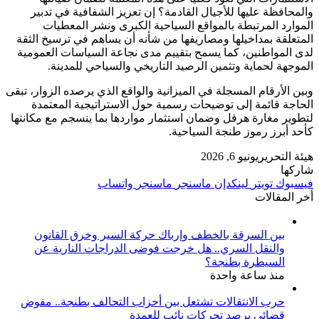
والمحافظة عليها للأجيال القادمة؟ إن تعزيز الشفافية في تدبير
الموارد المرتبطة بالمواقع السياحية الكبرى ونشر المعطيات
المتعلقة بمداخيلها ومصاريفها من شأنه أن يساهم في ترسيخ الثقة
لدى المواطنين، كما يسمح بتقييم مدى نجاعة السياسات العمومية
الموجهة لحماية وتثمين الرصيد التاريخي والسياحي للمدينة.
وبين الأرقام المسجلة في الميزانية والواقع الذي يرصده الزوار، تبقى
الحاجة قائمة إلى توضيحات رسمية حول الاستراتيجية المعتمدة
لتطوير مغارة هرقل وضمان استثمار مواردها بما ينسجم مع مكانتها
كأحد أبرز رموز طنجة السياحية.
هيئة التحرير
يونيو 6, 2026
شاركها
فيسبوك
تويتر
لينكدإن
ماسنجر
ماسنجر
واتساب
أخر المقالات
بين السرقة بالخطف وإرباك حركة السير وخرق القانون
والنقل السري.. هل خرجت فوضى الدراجات النارية عن
السيطرة بطنجة؟
منذ ساعة واحدة
حرب الانتقالات تشتعل بين أحزاب التحالف بطنجة.. مفوض
قضائي يرصد تحركات نائب للعمدة