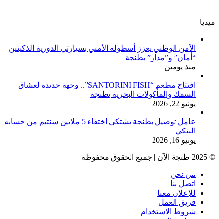
ميديا
الأمن الوطني يعزز أسطوله الأمني بسيارتي الدورية الذكيتين
“أمان” و”مدار” بطنجة
منذ يومين
افتتاح مطعم “SANTORINI FISH”.. وجهة جديدة لعشاق
السمك والمأكولات البحرية بطنجة
يونيو 22, 2026
عامل توصيل بطنجة يشتكي اختفاء 5 ملايين سنتيم من حسابه
البنكي
يونيو 16, 2026
© 2025 طنجة الآن | جميع الحقوق محفوظة
من نحن
اتصل بنا
للإعلان معنا
فريق العمل
شروط الاستخدام