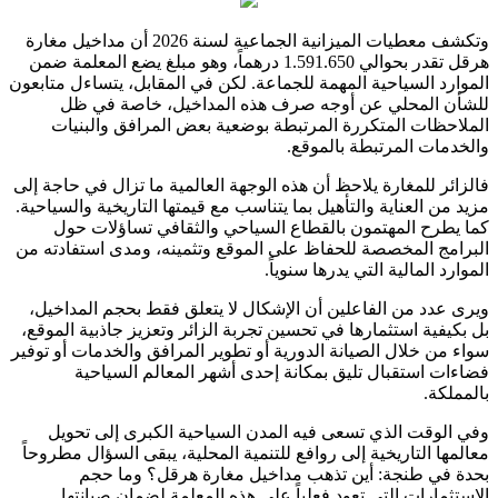
وتكشف معطيات الميزانية الجماعية لسنة 2026 أن مداخيل مغارة
هرقل تقدر بحوالي 1.591.650 درهماً، وهو مبلغ يضع المعلمة ضمن
الموارد السياحية المهمة للجماعة. لكن في المقابل، يتساءل متابعون
للشأن المحلي عن أوجه صرف هذه المداخيل، خاصة في ظل
الملاحظات المتكررة المرتبطة بوضعية بعض المرافق والبنيات
والخدمات المرتبطة بالموقع.
فالزائر للمغارة يلاحظ أن هذه الوجهة العالمية ما تزال في حاجة إلى
مزيد من العناية والتأهيل بما يتناسب مع قيمتها التاريخية والسياحية.
كما يطرح المهتمون بالقطاع السياحي والثقافي تساؤلات حول
البرامج المخصصة للحفاظ على الموقع وتثمينه، ومدى استفادته من
الموارد المالية التي يدرها سنوياً.
ويرى عدد من الفاعلين أن الإشكال لا يتعلق فقط بحجم المداخيل،
بل بكيفية استثمارها في تحسين تجربة الزائر وتعزيز جاذبية الموقع،
سواء من خلال الصيانة الدورية أو تطوير المرافق والخدمات أو توفير
فضاءات استقبال تليق بمكانة إحدى أشهر المعالم السياحية
بالمملكة.
وفي الوقت الذي تسعى فيه المدن السياحية الكبرى إلى تحويل
معالمها التاريخية إلى روافع للتنمية المحلية، يبقى السؤال مطروحاً
بحدة في طنجة: أين تذهب مداخيل مغارة هرقل؟ وما حجم
الاستثمارات التي تعود فعلياً على هذه المعلمة لضمان صيانتها