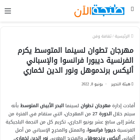
بحث
الق
عن
الرئيسية
/
ثقافة وفن
مهرجان تطوان لسينما المتوسط يكرم
الفرنسية ديبورا فرانسوا والإسباني
أليكس برندموهل ونور الدين لخماري
هيئة التحرير
يونيو 8, 2022
أفادت إدارة
مهرجان تطوان
لسينما
البحر الأبيض المتوسط
بأنه
سيتم خلال
الدورة 27
من المهرجان، التي ستقام في الفترة من
عاشر إلى سابع عشر يونيو الجاري، تكريم كل من النجمة البلجيكية
الفرنسية
ديبورا فرانسوا
، والممثل والمخرج الإسباني من أصل
ألماني
أليكس برندموهل
، والمخرج المغربي
نور الدين لخماري
.