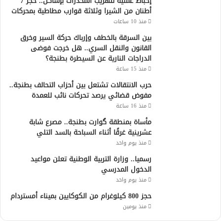
إحباط عملية لتهريب المخدرات بإساكن.. حجز 7
أطنان من الشيرا وثلاثة قوارب مطاطية بمحركات
منذ 10 ساعات
بين السرقة بالخطف وإرباك حركة السير وخرق
القانون والنقل السري.. هل خرجت فوضى
الدراجات النارية عن السيطرة بطنجة؟
منذ 15 ساعة
حرب الانتقالات تشتعل بين أحزاب التحالف بطنجة..
مفوض قضائي يرصد تحركات نائب للعمدة
منذ 16 ساعة
مأساة بمنطقة گوارت بطنجة.. مصرع شابة
عشرينية غرقًا أثناء السباحة بالسد التلي
منذ يوم واحد
رسميا.. وزارة التربية الوطنية تعلن مواعيد
الدخول المدرسي
منذ يوم واحد
حجز 800 كيلوغرام من الكوكايين بميناء أمستردام
منذ يومين