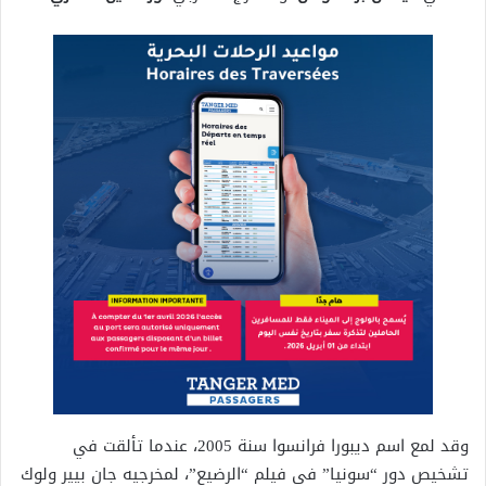
وقد لمع اسم ديبورا فرانسوا سنة 2005، عندما تألقت في
تشخيص دور “سونيا” في فيلم “الرضيع”، لمخرجيه جان بيير ولوك