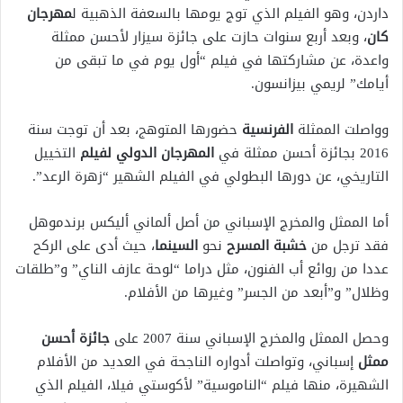
داردن، وهو الفيلم الذي توج يومها بالسعفة الذهبية ل
مهرجان
كان
، وبعد أربع سنوات حازت على جائزة سيزار لأحسن ممثلة
واعدة، عن مشاركتها في فيلم “أول يوم في ما تبقى من
أيامك” لريمي بيزانسون.
وواصلت الممثلة
الفرنسية
حضورها المتوهج، بعد أن توجت سنة
2016 بجائزة أحسن ممثلة في
المهرجان الدولي لفيلم
التخييل
التاريخي، عن دورها البطولي في الفيلم الشهير “زهرة الرعد”.
أما الممثل والمخرج الإسباني من أصل ألماني أليكس برندموهل
فقد ترجل من
خشبة المسرح
نحو
السينما
، حيث أدى على الركح
عددا من روائع أب الفنون، مثل دراما “لوحة عازف الناي” و”طلقات
وظلال” و”أبعد من الجسر” وغيرها من الأفلام.
وحصل الممثل والمخرج الإسباني سنة 2007 على
جائزة أحسن
ممثل
إسباني، وتواصلت أدواره الناجحة في العديد من الأفلام
الشهيرة، منها فيلم “الناموسية” لأكوستي فيلا، الفيلم الذي