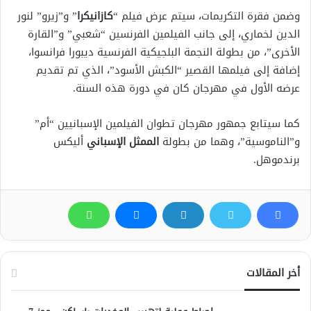
وضمن فقرة التكريمات، سيتم عرض فيلم “
كازانيكرا
” و”زيرو” لنور
الدين لخماري، إلى جانب الفيلمين الفرنسين “شعبي” و”القارة
الأخرى”، من بطولة النجمة البلجيكية الفرنسية ديبورا فرانسوا،
إضافة إلى فيلمها القصير “الكبش الأسود”، الذي تم تقديم
عرضه الأول في مهرجان كان في دورة هذه السنة.
كما سيتابع جمهور مهرجان تطوان الفيلمين الإسبانيين “أم”
و”الناموسية”، وهما من بطولة
الممثل الإسباني
أليكس
برندموهل.
أخر المقالات