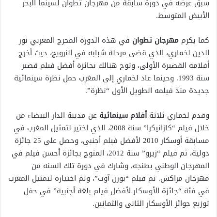
سبق عرضه في دورة سابقة من مهرجان تطوان لسينما البحر
الأبيض المتوسط.
كما يكرم
مهرجان تطوان
في هذه الدورة المخرج المغربي نور
الدين لخماري، الذي قضى مرحلة شبابه في النرويج، حيث أخرج
أفلامه القصيرة الأولى، وتوج هنالك بجائزة أفضل فيلم قصير
سنة 1993. وحينما عاد لخماري إلى المغرب حمل نظرة سينمائية
جديدة منذ فيلمه الطويل الأول “نظرة”.
وقدم لخماري ثلاثة
أفلام سينمائية
عن مدينة الدار البيضاء من
خلال فيلم “كازانيكرا” سنة 2008، الذي اختير لتمثيل المغرب في
مسابقة أوسكار 2010 لأفضل فيلم أجنبي، وحصل على 25 جائزة
دولية، ثم فيلم “زيرو” سنة 2012، المتوج بجائزة أحسن فيلم في
المهرجان الوطني بطنجة، وشارك في دورة تلك السنة من
مهرجان مراكش. ثم فيلم “بورن آوت”، وتم اختياره لتمثيل المغرب
في فئة “جائزة الأوسكار لأفضل فيلم بلغة أجنبية” في حفل
توزيع جوائز الأوسكار الثاني والثمانين.