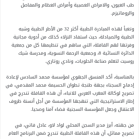
طب العيون، والامراض العصبية وأمراض العظام والمفاصل
والروماتيزم.
وتعبأ لهذه المبادرة الطبية أكثر 32 من الأطر الطبية وشبه
الطبية والصيادلة، حيث استفاد النزلاء كذلك من أدوية مجانية
وفرتها لهم القافلة، التي ساهم في تنظيمها كل من جمعية
الدائرة النسائية 8، وجمعية الرحمة النسوية، ومدرسة شيك
روسيت لتعلم صناعة الحلويات، ونادي روتاري.
بالمناسبة، أكد المنسق الجهوي لمؤسسة محمد السادس لإعادة
إدماج السجناء بجهة طنجة تطوان الحسيمة محمد المقدمي، في
تصريح لوكالة المغرب العربي للانباء، أن هذه القافلة تندرج في
إطار الاستراتيجية التي تنهجها المؤسسة من أجل أنسنة ظروف
الاعتقال وجعل المؤسسة السجنية فضاء آمنا وصحيا.
من جهته، أبرز مدير السجن المحلي لواد لاو، عادل فاتي، في
تصريح مماثل، أن هذه القافلة الطبية تندرج ضمن البرنامج العام