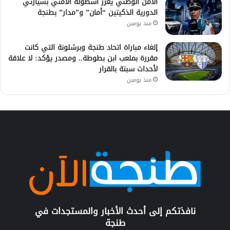
الأمن الوطني يعزز أسطوله الأمني بسيارتي
الدورية الذكيتين “أمان” و”مدار” بطنجة
منذ يومين
إلغاء مباراة اتحاد طنجة وبرشلونة التي كانت
مقررة بملعب ابن بطوطة.. ومصدر يؤكد: لا علاقة
لأحداث سبتة بالقرار
منذ يومين
نافذتكم إلى أحدث الأخبار والمستجدات في
طنجة