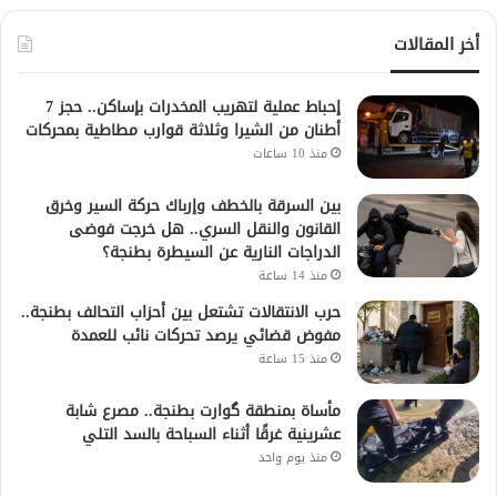
أخر المقالات
إحباط عملية لتهريب المخدرات بإساكن.. حجز 7
أطنان من الشيرا وثلاثة قوارب مطاطية بمحركات
منذ 10 ساعات
بين السرقة بالخطف وإرباك حركة السير وخرق
القانون والنقل السري.. هل خرجت فوضى
الدراجات النارية عن السيطرة بطنجة؟
منذ 14 ساعة
حرب الانتقالات تشتعل بين أحزاب التحالف بطنجة..
مفوض قضائي يرصد تحركات نائب للعمدة
منذ 15 ساعة
مأساة بمنطقة گوارت بطنجة.. مصرع شابة
عشرينية غرقًا أثناء السباحة بالسد التلي
منذ يوم واحد