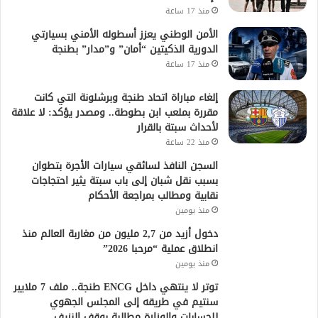
منذ 17 ساعة
الأمن الوطني يعزز أسطوله الأمني بسيارتي
الدورية الذكيتين “أمان” و”مدار” بطنجة
منذ 17 ساعة
إلغاء مباراة اتحاد طنجة وبرشلونة التي كانت
مقررة بملعب ابن بطوطة.. ومصدر يؤكد: لا علاقة
لأحداث سبتة بالقرار
منذ 22 ساعة
السجن النافذ لسائقي سيارات الأجرة بتطوان
بسبب نقل شبان إلى باب سبتة يثير احتجاجات
نقابية ومطالب بمراجعة الأحكام
منذ يومين
دخول أزيد من 2,7 مليون من مغاربة العالم منذ
انطلاق عملية “مرحبا 2026”
منذ يومين
توتر لا ينتهي داخل ENCG طنجة.. ملف 7 ملايير
سنتيم في طريقه إلى المجلس الجهوي
للحسابات والوزارة مطالبة بوقف النزيف