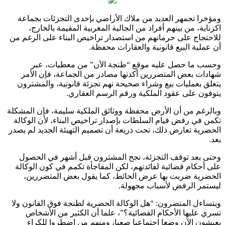
ومؤخرا تجمهر العديد من ملاك الأراضي بإحدى التجزئات بجماعة
اكزناية، من بينهم أفراد من الجالية المغربية المقيمة بالخارج،
للاحتجاج على حرمانهم من استصدار تراخيص البناء على الرغم من
أن عملية البيع قانونية والعقارات محفظة.
وحسب ما حصل عليه موقع “طنجة الآن” من معطيات، عبر
شهادات بعض المتضررين أكدتها مصادر من الجماعة، فإن الأمر
يتعلق بعمليات بيع وشراء صحيحة تهم تجزئة قانونية، والمشترون
يتوفون على عقود الملكية ورقم الرسم العقاري.
وبالرغم من أن الأرض محفظة ووثائق الملكية سليمة، فإن المشكلة
تكمن في رفض قيام السلطات بإصدار تراخيص البناء، لأن الوكالة
الحضرية تعارض ذلك، تحت ذريعة أن تصميم التهيئة الجديد لم يصدر
بعد.
وحتى بعد توقف التجزئة، نجح المشترون قبل أشهر في الحصول
على أحكام قضائية لفائدتهم، لكن المفاجأة تكمم في كون الوكالة
الحضرية ضربت بها عرض الحائط، كما يقول بعض المتضررين،
ليستمر الرفض لأسباب مجهولة.
ويتساءل المتضرون: “هل الوكالة الحضرية لطنجة فوق القانون ولا
تسري عليها الأحكام القضائية؟”، علما أن الكثير من الأشخاص
يعيشون الآن وضعا اجتماعيا صعبا، ومنهم من اضطروا للكراء