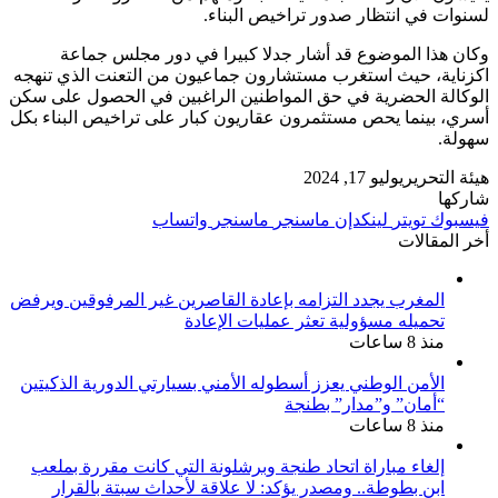
لسنوات في انتظار صدور تراخيص البناء.
وكان هذا الموضوع قد أشار جدلا كبيرا في دور مجلس جماعة
اكزناية، حيث استغرب مستشارون جماعيون من التعنت الذي تنهجه
الوكالة الحضرية في حق المواطنين الراغبين في الحصول على سكن
أسري، بينما يحص مستثمرون عقاريون كبار على تراخيص البناء بكل
سهولة.
هيئة التحرير
يوليو 17, 2024
شاركها
فيسبوك
تويتر
لينكدإن
ماسنجر
ماسنجر
واتساب
أخر المقالات
المغرب يجدد التزامه بإعادة القاصرين غير المرفوقين ويرفض
تحميله مسؤولية تعثر عمليات الإعادة
منذ 8 ساعات
الأمن الوطني يعزز أسطوله الأمني بسيارتي الدورية الذكيتين
“أمان” و”مدار” بطنجة
منذ 8 ساعات
إلغاء مباراة اتحاد طنجة وبرشلونة التي كانت مقررة بملعب
ابن بطوطة.. ومصدر يؤكد: لا علاقة لأحداث سبتة بالقرار