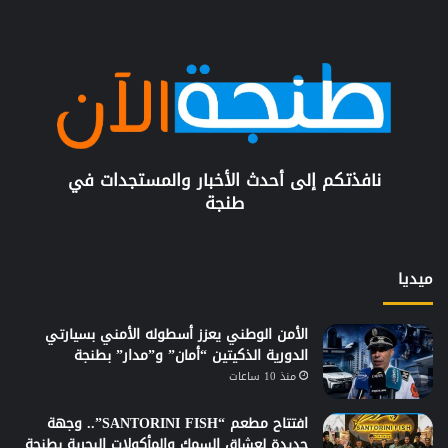
نافذتكم إلى أحدث الأخبار والمستجدات في
طنجة
ميديا
الأمن الوطني يعزز أسطوله الأمني بسيارتي
الدورية الذكيتين “أمان” و”مدار” بطنجة
منذ 10 ساعات
افتتاح مطعم “SANTORINI FISH”.. وجهة
جديدة لعشاق السمك والمأكولات البحرية بطنجة