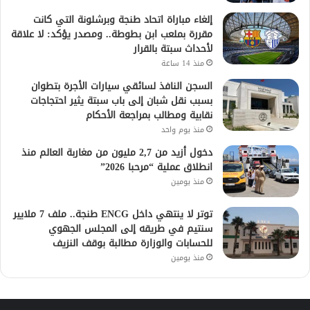
إلغاء مباراة اتحاد طنجة وبرشلونة التي كانت
مقررة بملعب ابن بطوطة.. ومصدر يؤكد: لا علاقة
لأحداث سبتة بالقرار
منذ 14 ساعة
السجن النافذ لسائقي سيارات الأجرة بتطوان
بسبب نقل شبان إلى باب سبتة يثير احتجاجات
نقابية ومطالب بمراجعة الأحكام
منذ يوم واحد
دخول أزيد من 2,7 مليون من مغاربة العالم منذ
انطلاق عملية “مرحبا 2026”
منذ يومين
توتر لا ينتهي داخل ENCG طنجة.. ملف 7 ملايير
سنتيم في طريقه إلى المجلس الجهوي
للحسابات والوزارة مطالبة بوقف النزيف
منذ يومين