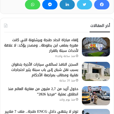
أخر المقالات
إلغاء مباراة اتحاد طنجة وبرشلونة التي كانت
مقررة بملعب ابن بطوطة.. ومصدر يؤكد: لا علاقة
لأحداث سبتة بالقرار
منذ ساعة واحدة
السجن النافذ لسائقي سيارات الأجرة بتطوان
بسبب نقل شبان إلى باب سبتة يثير احتجاجات
نقابية ومطالب بمراجعة الأحكام
منذ 20 ساعة
دخول أزيد من 2,7 مليون من مغاربة العالم منذ
انطلاق عملية “مرحبا 2026”
منذ يوم واحد
توتر لا ينتهي داخل ENCG طنجة.. ملف 7 ملايير