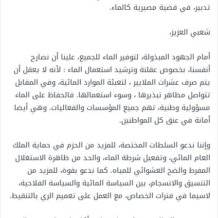
تدبير، في قضية مصيرية كالماء.
شعبي العزيز،
أمام الجهود المبذولة، لتوفير الماء للجميع، علينا أن نصارح
أنفسنا، بخصوص عقلنة وترشيد استعمال الماء : لأنه لا يعقل أن
يتم صرف عشرات الملايير ، لتعبئة الموارد المائية، وفي المقابل
تتواصل مظاهر تبذيرها ، وسوء استعمالها. فالحفاظ على الماء
مسؤولية وطنية، تهم جميع المؤسسات والفعاليات. وهي أيضا
أمانة في عنق كل المواطنين.
وإننا ندعو السلطات المختصة، للمزيد من الحزم في حماية الملك
العام المائي، وتفعيل شرطة الماء، والحد من ظاهرة الاستغلال
المفرط والضخ العشوائي للمياه. كما ندعو بقوة، للمزيد من
التنسيق والانسجام، بين السياسة المائية والسياسة الفلاحية،
لاسيما في فترات الخصاص، مع العمل على تعميم الري بالتنقيط.