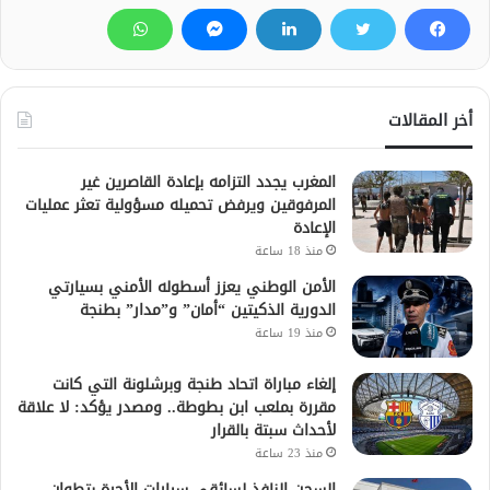
أخر المقالات
المغرب يجدد التزامه بإعادة القاصرين غير
المرفوقين ويرفض تحميله مسؤولية تعثر عمليات
الإعادة
منذ 18 ساعة
الأمن الوطني يعزز أسطوله الأمني بسيارتي
الدورية الذكيتين “أمان” و”مدار” بطنجة
منذ 19 ساعة
إلغاء مباراة اتحاد طنجة وبرشلونة التي كانت
مقررة بملعب ابن بطوطة.. ومصدر يؤكد: لا علاقة
لأحداث سبتة بالقرار
منذ 23 ساعة
السجن النافذ لسائقي سيارات الأجرة بتطوان