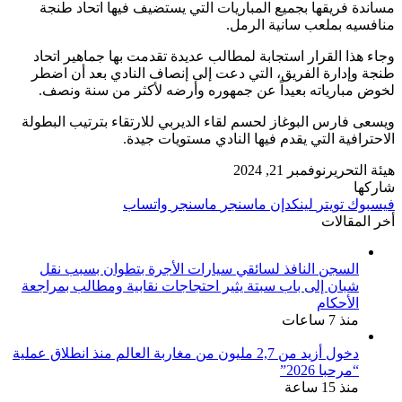
مساندة فريقها بجميع المباريات التي يستضيف فيها اتحاد طنجة
منافسيه بملعب سانية الرمل.
وجاء هذا القرار استجابة لمطالب عديدة تقدمت بها جماهير اتحاد
طنجة وإدارة الفريق، التي دعت إلى إنصاف النادي بعد أن اضطر
لخوض مبارياته بعيداً عن جمهوره وأرضه لأكثر من سنة ونصف.
ويسعى فارس البوغاز لحسم لقاء الديربي للارتقاء بترتيب البطولة
الاحترافية التي يقدم فيها النادي مستويات جيدة.
هيئة التحرير
نوفمبر 21, 2024
شاركها
فيسبوك
تويتر
لينكدإن
ماسنجر
ماسنجر
واتساب
أخر المقالات
السجن النافذ لسائقي سيارات الأجرة بتطوان بسبب نقل
شبان إلى باب سبتة يثير احتجاجات نقابية ومطالب بمراجعة
الأحكام
منذ 7 ساعات
دخول أزيد من 2,7 مليون من مغاربة العالم منذ انطلاق عملية
“مرحبا 2026”
منذ 15 ساعة