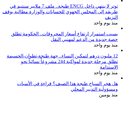
توتر لا ينتهي داخل ENCG طنجة.. ملف 7 ملايير سنتيم في
طريقه إلى المجلس الجهوي للحسابات والوزارة مطالبة بوقف
النزيف
منذ يوم واحد
بسبب استمرار ارتفاع أسعار المحروقات.. الحكومة تطلق
حصة جديدة من الدعم لمهنيي النقل
منذ يوم واحد
12 مليون درهم لتمكين النساء.. جهة طنجة-تطوان-الحسيمة
تطلق مرحلة جديدة لمواكبة 244 مشروعاً نسائياً نحو
الاستدامة
منذ يوم واحد
هل هجر السياح طنجة هذا الصيف؟ قراءة في الأسباب
ومسؤولية التدبير المحلي
منذ يومين